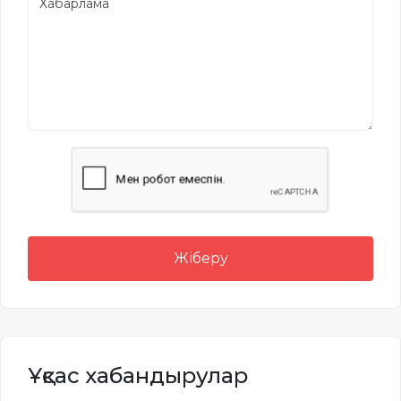
Жіберу
Ұқсас хабандырулар