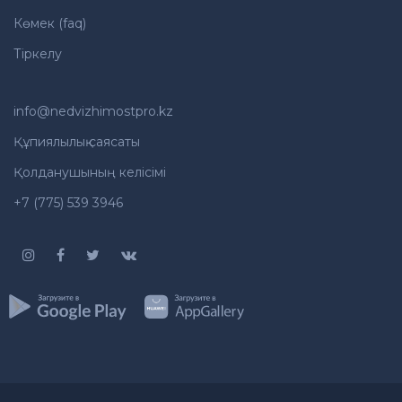
Көмек (faq)
Тіркелу
info@nedvizhimostpro.kz
Құпиялылық саясаты
Қолданушының келісімі
+7 (775) 539 3946