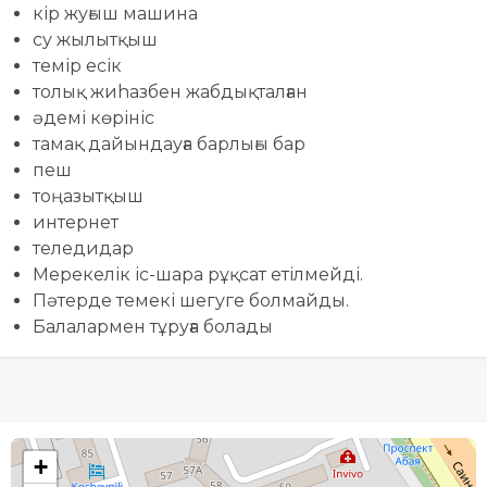
кір жуғыш машина
су жылытқыш
темір есік
толық жиhазбен жабдықталған
әдемі көрініс
тамақ дайындауға барлығы бар
пеш
тоңазытқыш
интернет
теледидар
Мерекелік іс-шара рұқсат етілмейді.
Пәтерде темекі шегуге болмайды.
Балалармен тұруға болады
+