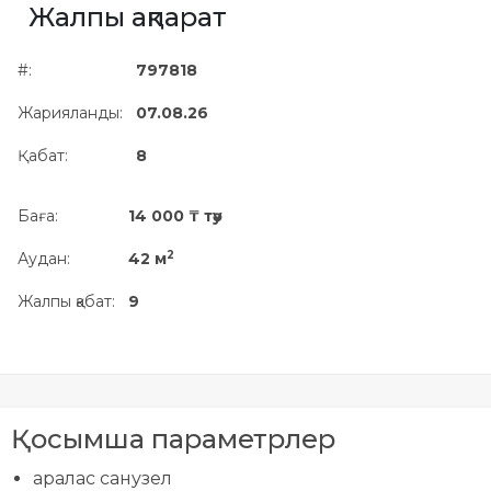
Жалпы ақпарат
Жылжымайтын мүлік
объектісінің орналасқан
#:
797818
жері дұрыс анықталмай ма?
Жарияланды:
07.08.26
Қабат:
8
Баға:
14 000 ₸ тәу
2
Аудан:
42 м
Жалпы қабат:
9
Қосымша параметрлер
аралас санузел