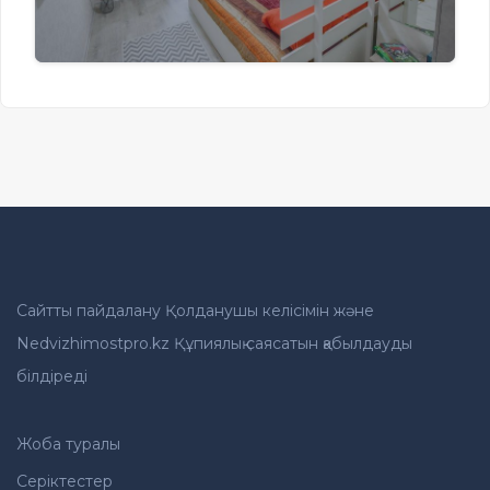
Сайтты пайдалану Қолданушы келісімін және
Nedvizhimostpro.kz Құпиялық саясатын қабылдауды
білдіреді
Жоба туралы
Серіктестер