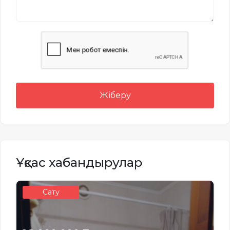
Жіберу
Ұқсас хабандырулар
Сату