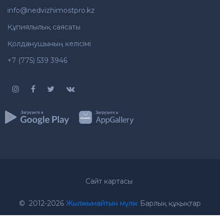
info@nedvizhimostpro.kz
Құпиялылық саясаты
Қолданушының келісімі
+7 (775) 539 3946
Сайт картасы
Хат жазу
Хабарласу
© 2012-2026
Жылжымайтын мүлік
Барлық құқықтар
қорғалған