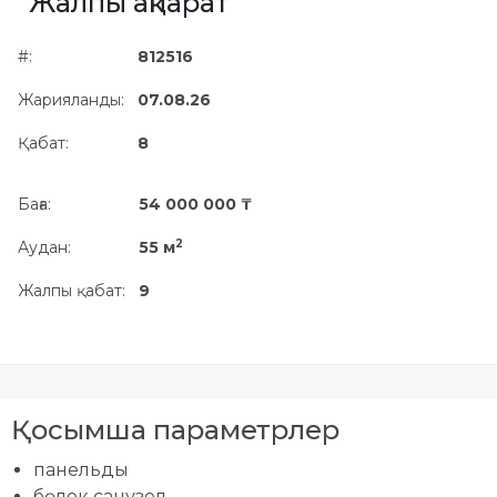
Жалпы ақпарат
Жылжымайтын мүлік
объектісінің орналасқан
#:
812516
жері дұрыс анықталмай ма?
Жарияланды:
07.08.26
Қабат:
8
Баға:
54 000 000 ₸
2
Аудан:
55 м
Жалпы қабат:
9
Қосымша параметрлер
панельды
бөлек санузел