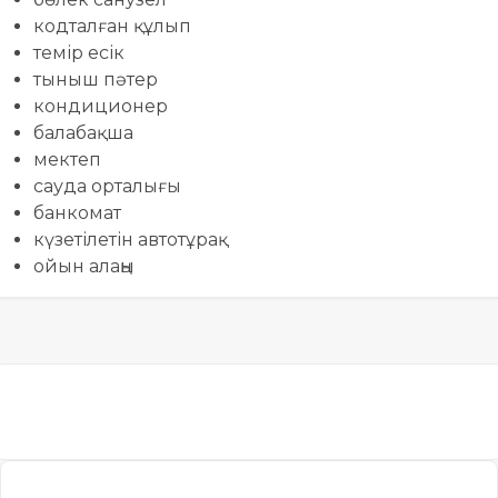
кодталған құлып
темір есік
тыныш пәтер
кондиционер
балабақша
мектеп
сауда орталығы
банкомат
күзетілетін автотұрақ
ойын алаңы