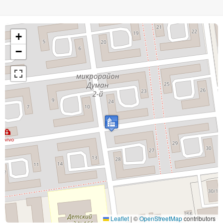
+
−
Leaflet
|
©
OpenStreetMap
contributors