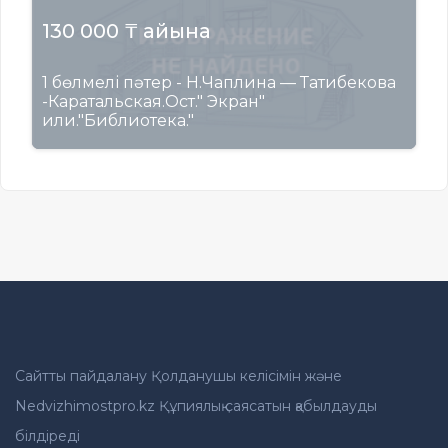
130 000 ₸ айына
1 бөлмелі пәтер - Н.Чаплина — Татибекова
-Каратальская.Ост." Экран"
или."Библиотека."
Сайтты пайдалану Қолданушы келісімін және
Nedvizhimostpro.kz Құпиялық саясатын қабылдауды
білдіреді