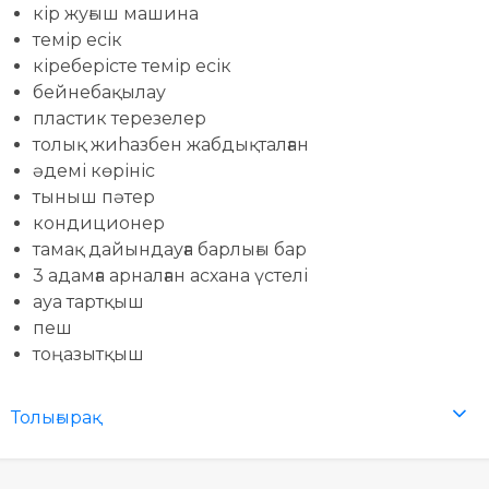
кір жуғыш машина
темір есік
кіреберісте темір есік
бейнебақылау
пластик терезелер
толық жиhазбен жабдықталған
әдемі көрініс
тыныш пәтер
кондиционер
тамақ дайындауға барлығы бар
3 адамға арналған асхана үстелі
ауа тартқыш
пеш
тоңазытқыш
Толығырақ