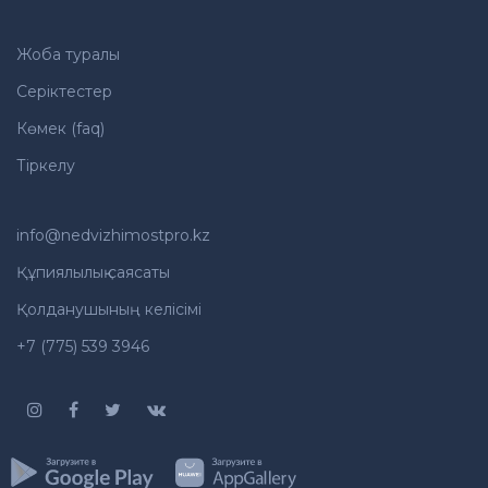
Жоба туралы
Серіктестер
Көмек (faq)
Тіркелу
info@nedvizhimostpro.kz
Құпиялылық саясаты
Қолданушының келісімі
+7 (775) 539 3946