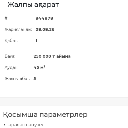
Жалпы ақпарат
Жылжымайтын мүлік
объектісінің орналасқан
#:
844878
жері дұрыс анықталмай ма?
Жарияланды:
08.08.26
Қабат:
1
Баға:
250 000 ₸ айына
2
Аудан:
45 м
Жалпы қабат:
5
Қосымша параметрлер
аралас санузел