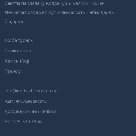
Сайтты пайдалану Қолданушы келісімін және
Nedvizhimostpro.kz Құпиялық саясатын қабылдауды
білдіреді
Жоба туралы
Серіктестер
Көмек (faq)
Тіркелу
info@nedvizhimostpro.kz
Құпиялылық саясаты
Қолданушының келісімі
+7 (775) 539 3946