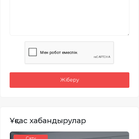
Жіберу
Ұқсас хабандырулар
Сату