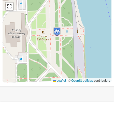
Leaflet
|
©
OpenStreetMap
contributors