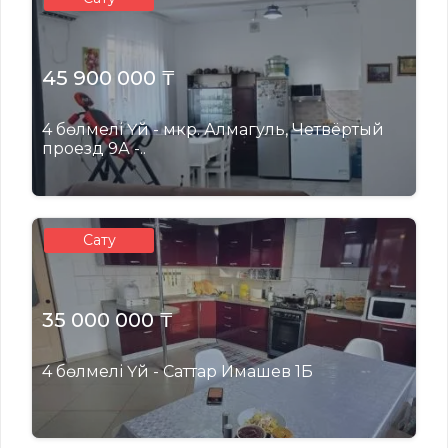
45 900 000 ₸
4 бөлмелі Үй - мкр. Алмагуль, Четвёртый
проезд 9А -..
Сату
35 000 000 ₸
4 бөлмелі Үй - Саттар Имашев 1Б