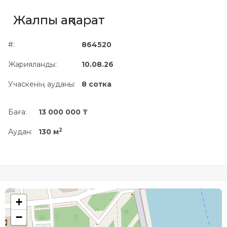
Жылжымайтын мүлік
Жалпы ақпарат
объектісінің орналасқан
жері дұрыс анықталмай ма?
#:
864520
Жарияланды:
10.08.26
Учаскенің ауданы:
8 сотка
Баға:
13 000 000 ₸
2
Аудан:
130 м
+
−