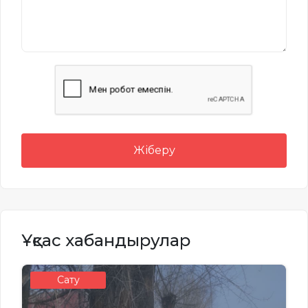
Жіберу
Ұқсас хабандырулар
Сату