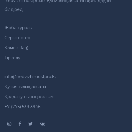
Nedvizhimostpro.kz Құпиялық саясатын қабылдауды
білдіреді
Жоба туралы
Серіктестер
Көмек (faq)
Тіркелу
info@nedvizhimostpro.kz
Құпиялылық саясаты
Қолданушының келісімі
+7 (775) 539 3946