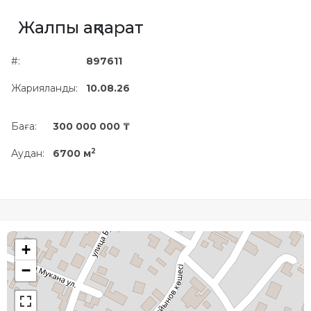
Жылжымайтын мүлік
Жалпы ақпарат
объектісінің орналасқан
жері дұрыс анықталмай ма?
#:
897611
Жарияланды:
10.08.26
Баға:
300 000 000 ₸
2
Аудан:
6700 м
+
−