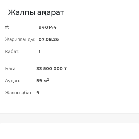
Жылжымайтын мүлік
Жалпы ақпарат
объектісінің орналасқан
жері дұрыс анықталмай ма?
#:
940144
Жарияланды:
07.08.26
Қабат:
1
Баға:
33 500 000 ₸
2
Аудан:
59 м
Жалпы қабат:
9