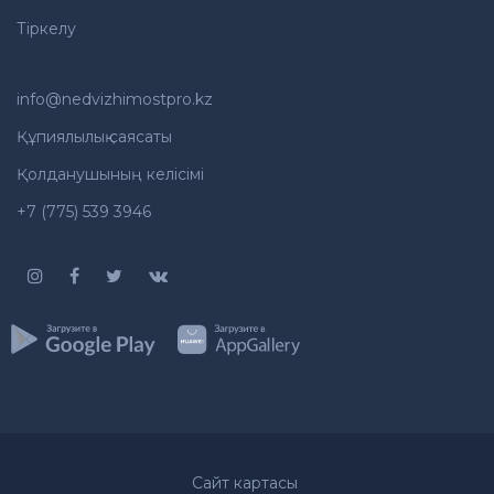
Тіркелу
info@nedvizhimostpro.kz
Құпиялылық саясаты
Қолданушының келісімі
+7 (775) 539 3946
Сайт картасы
Whatsapp
Хабарласу