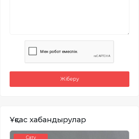
Жіберу
Ұқсас хабандырулар
Сату