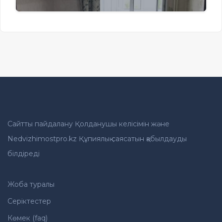
Сайтты пайдалану Қолданушы келісімін және
Nedvizhimostpro.kz Құпиялық саясатын қабылдауды
білдіреді
Жоба туралы
Серіктестер
Көмек (faq)