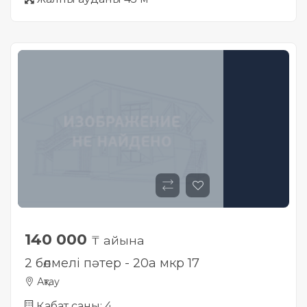
140 000
₸ айына
2 бөлмелі пәтер - 20а мкр 17
Ақтау
Қабат саны: 4