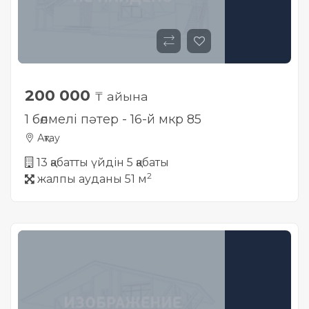
200 000
₸ айына
1 бөлмелі пәтер - 16-й мкр 85
Ақтау
13 қабатты үйдін 5 қабаты
2
жалпы ауданы 51 м