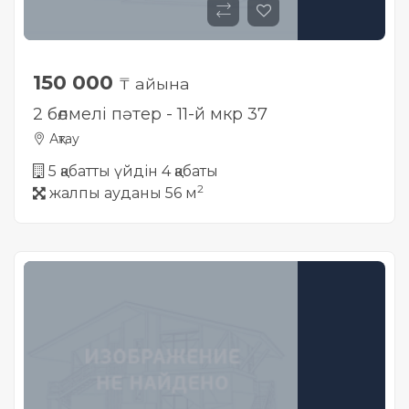
150 000
₸ айына
2 бөлмелі пәтер - 11-й мкр 37
Ақтау
5 қабатты үйдін 4 қабаты
2
жалпы ауданы 56 м