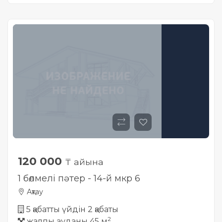
120 000
₸ айына
1 бөлмелі пәтер - 14-й мкр 6
Ақтау
5 қабатты үйдін 2 қабаты
2
жалпы ауданы 45 м