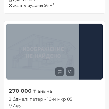
2
жалпы ауданы 56 м
270 000
₸ айына
2 бөлмелі пәтер - 16-й мкр 85
Ақтау