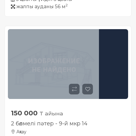
2
жалпы ауданы 56 м
150 000
₸ айына
2 бөлмелі пәтер - 9-й мкр 14
Ақтау