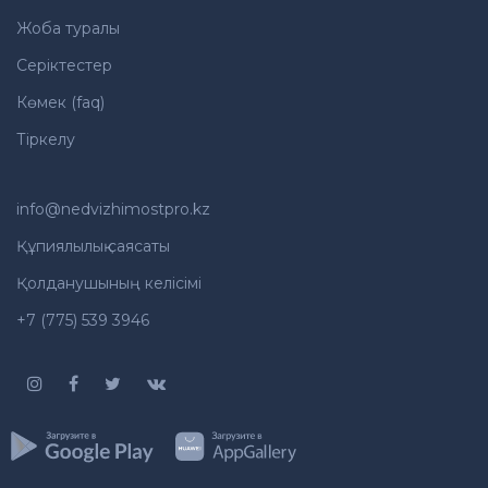
Жоба туралы
Серіктестер
Көмек (faq)
Тіркелу
info@nedvizhimostpro.kz
Құпиялылық саясаты
Қолданушының келісімі
+7 (775) 539 3946