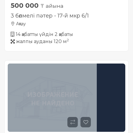
500 000
₸ айына
3 бөлмелі пәтер - 17-й мкр 6/1
Ақтау
14 қабатты үйдін 2 қабаты
2
жалпы ауданы 120 м