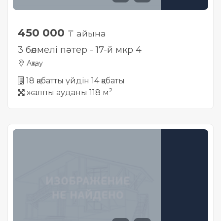
450 000
₸ айына
3 бөлмелі пәтер - 17-й мкр 4
Ақтау
18 қабатты үйдін 14 қабаты
2
жалпы ауданы 118 м