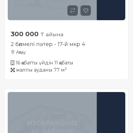
300 000
₸ айына
2 бөлмелі пәтер - 17-й мкр 4
Ақтау
16 қабатты үйдін 11 қабаты
2
жалпы ауданы 77 м