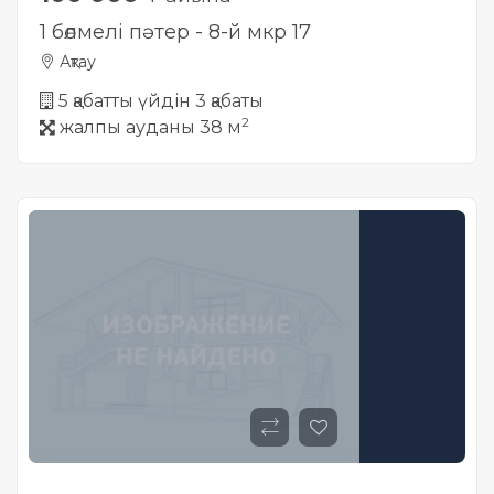
1 бөлмелі пәтер - 8-й мкр 17
Ақтау
5 қабатты үйдін 3 қабаты
2
жалпы ауданы 38 м