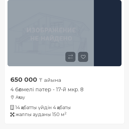
650 000
₸ айына
4 бөлмелі пәтер - 17-й мкр. 8
Ақтау
14 қабатты үйдін 4 қабаты
2
жалпы ауданы 150 м