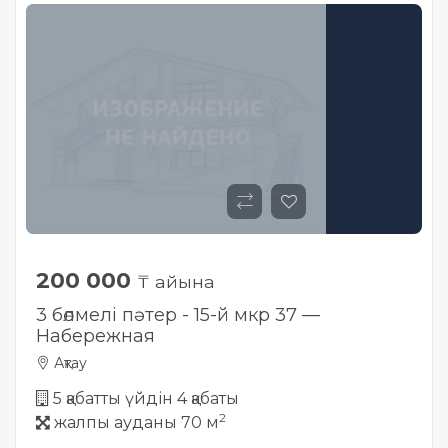
Жылжымайтын мүлік
объектісінің орналасқан
жері дұрыс анықталмай ма?
200 000
₸ айына
3 бөлмелі пәтер - 15-й мкр 37 —
Набережная
Ақтау
5 қабатты үйдін 4 қабаты
2
жалпы ауданы 70 м