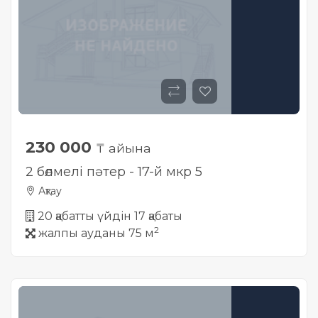
230 000
₸ айына
2 бөлмелі пәтер - 17-й мкр 5
Ақтау
20 қабатты үйдін 17 қабаты
2
жалпы ауданы 75 м