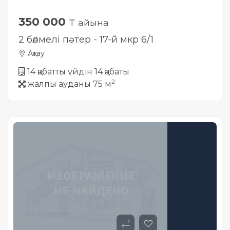
350 000
₸ айына
2 бөлмелі пәтер - 17-й мкр 6/1
Ақтау
14 қабатты үйдін 14 қабаты
2
жалпы ауданы 75 м