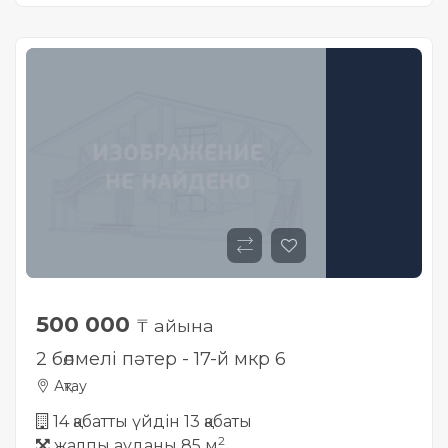
500 000
₸ айына
2 бөлмелі пәтер - 17-й мкр 6
Ақтау
14 қабатты үйдін 13 қабаты
2
жалпы ауданы 85 м