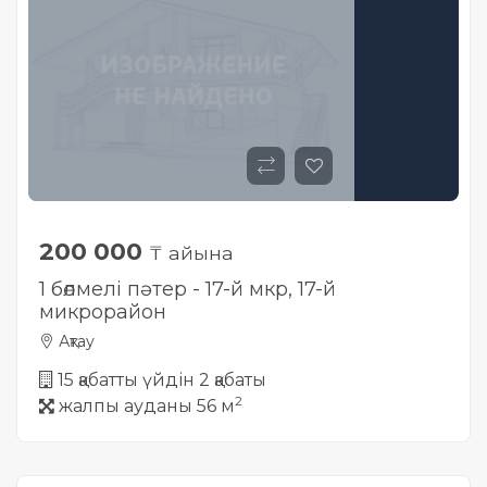
200 000
₸ айына
1 бөлмелі пәтер - 17-й мкр, ​17-й
микрорайон
Ақтау
15 қабатты үйдін 2 қабаты
2
жалпы ауданы 56 м