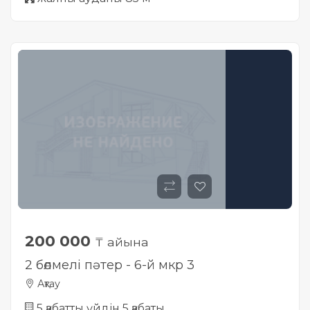
200 000
₸ айына
2 бөлмелі пәтер - 6-й мкр 3
Ақтау
5 қабатты үйдін 5 қабаты