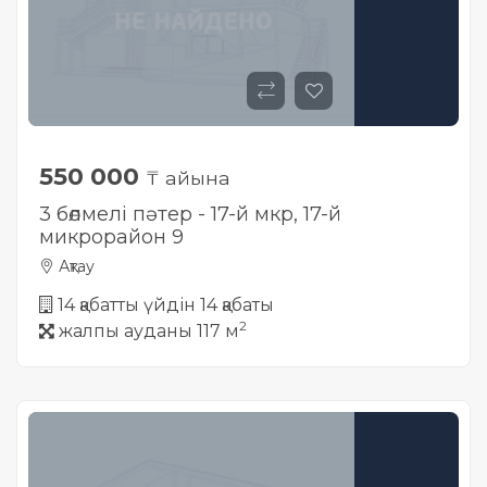
550 000
₸ айына
3 бөлмелі пәтер - 17-й мкр, ​17-й
микрорайон 9
Ақтау
14 қабатты үйдін 14 қабаты
2
жалпы ауданы 117 м