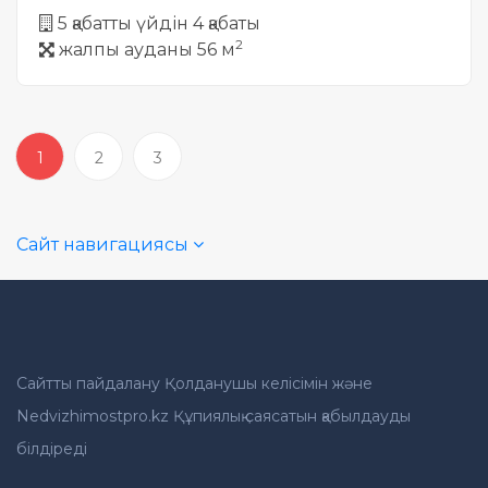
5 қабатты үйдін 4 қабаты
2
жалпы ауданы 56 м
1
2
3
Сайт навигациясы
Сайтты пайдалану Қолданушы келісімін және
Nedvizhimostpro.kz Құпиялық саясатын қабылдауды
білдіреді