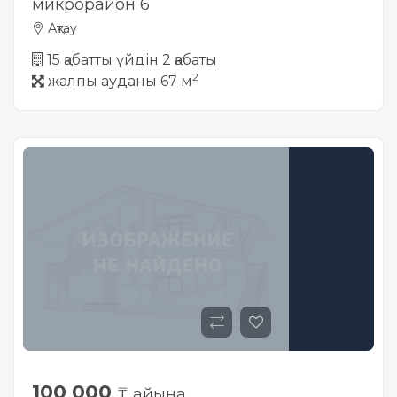
микрорайон 6
Ақтау
15 қабатты үйдін 2 қабаты
2
жалпы ауданы 67 м
100 000
₸ айына