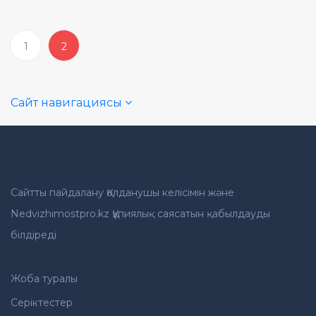
1
2
Сайт навигациясы
Сайтты пайдалану Қолданушы келісімін және
Nedvizhimostpro.kz Құпиялық саясатын қабылдауды
білдіреді
Жоба туралы
Серіктестер