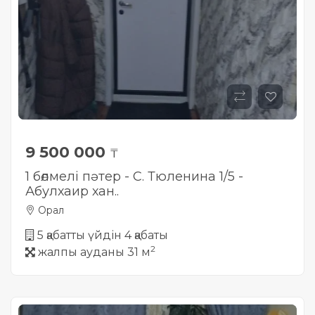
Жылжымайтын мүлік
объектісінің орналасқан
жері дұрыс анықталмай ма?
9 500 000
₸
1 бөлмелі пәтер - С. Тюленина 1/5 -
Абулхаир хан..
Орал
5 қабатты үйдін 4 қабаты
2
жалпы ауданы 31 м