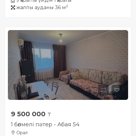
9 қабатты үйдін 1 қабаты
2
жалпы ауданы 36 м
9 500 000
₸
1 бөлмелі пәтер - Абая 54
Орал