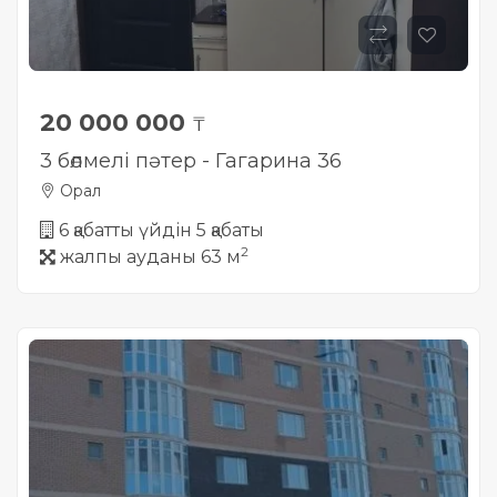
20 000 000
₸
3 бөлмелі пәтер - Гагарина 36
Орал
6 қабатты үйдін 5 қабаты
2
жалпы ауданы 63 м