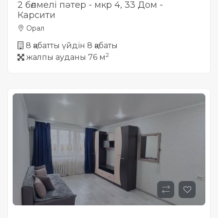
2 бөлмелі пәтер - мкр 4, 33 Дом -
Карсити
Орал
8 қабатты үйдін 8 қабаты
2
жалпы ауданы 76 м