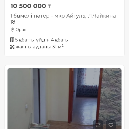
10 500 000
₸
1 бөлмелі пәтер - мкр Айгуль, Л.Чайкина
18
Орал
5 қабатты үйдін 4 қабаты
2
жалпы ауданы 31 м