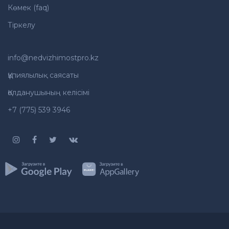
Көмек (faq)
Тіркелу
info@nedvizhimostpro.kz
Құпиялылық саясаты
Қолданушының келісімі
+7 (775) 539 3946