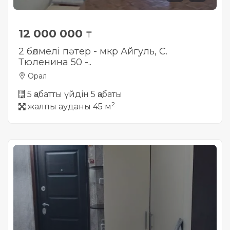
12 000 000
₸
2 бөлмелі пәтер - мкр Айгуль, С.
Тюленина 50 -..
Орал
5 қабатты үйдін 5 қабаты
2
жалпы ауданы 45 м