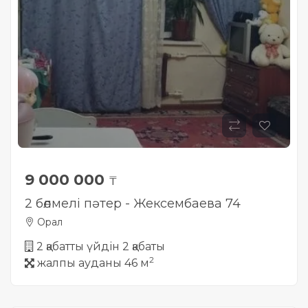
9 000 000
₸
2 бөлмелі пәтер - Жексембаева 74
Орал
2 қабатты үйдін 2 қабаты
2
жалпы ауданы 46 м