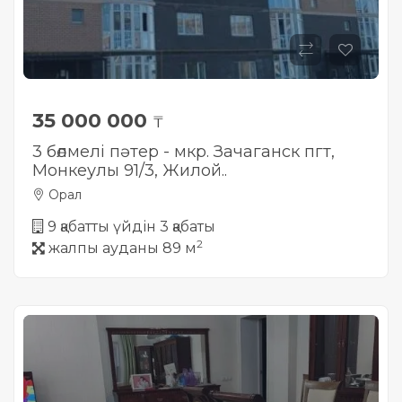
35 000 000
₸
3 бөлмелі пәтер - мкр. Зачаганск пгт,
Монкеулы 91/3, Жилой..
Орал
9 қабатты үйдін 3 қабаты
2
жалпы ауданы 89 м