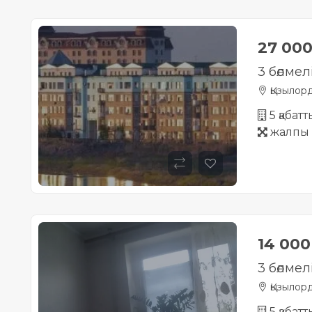
27 00
3 бөлмел
Қызылор
5 қабатт
жалпы 
14 00
3 бөлмел
Қызылор
5 қабатт