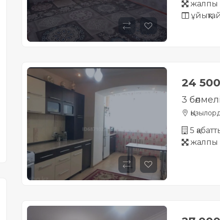
жалпы 
ұйықта
24 50
3 бөлмел
Қызылор
5 қабат
жалпы 