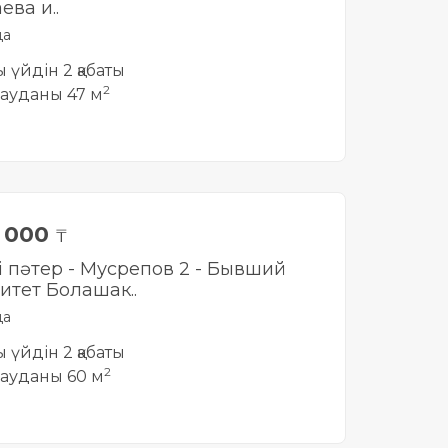
ева и..
да
ты үйдін 2 қабаты
2
ауданы 47 м
0 000
₸
лі пәтер - Мусрепов 2 - Бывший
итет Болашак..
да
ты үйдін 2 қабаты
2
ауданы 60 м