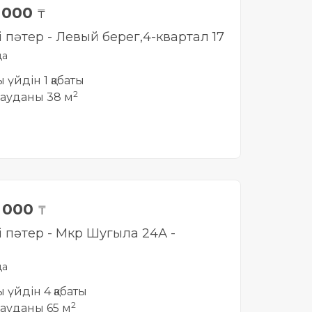
0 000
₸
і пәтер - Левый берег,4-квартал 17
да
ы үйдін 1 қабаты
2
ауданы 38 м
0 000
₸
і пәтер - Мкр Шугыла 24А -
да
ты үйдін 4 қабаты
2
ауданы 65 м