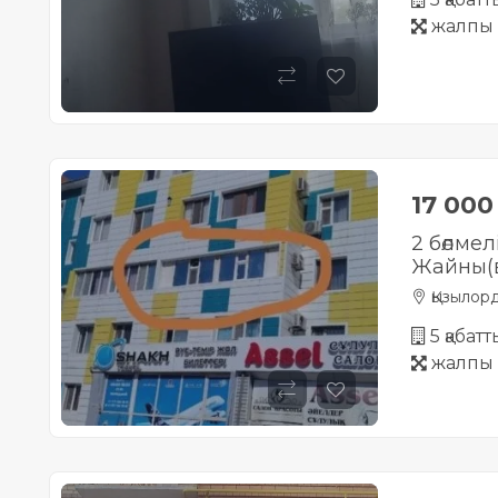
жалпы 
17 00
2 бөлмел
Жайны(в
Қызылор
5 қабат
жалпы 