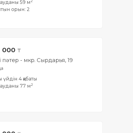
2
ауданы 59 м
йтын орын: 2
0 000
₸
і пәтер - мкр. Сырдарья, 19
да
ты үйдін 4 қабаты
2
ауданы 77 м