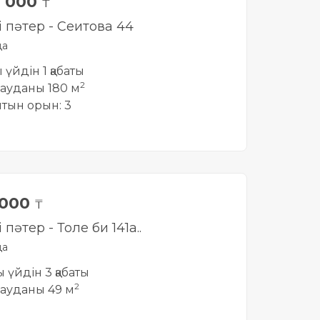
0 000
₸
і пәтер - Сеитова 44
да
ы үйдін 1 қабаты
2
ауданы 180 м
йтын орын: 3
 000
₸
 пәтер - Толе би 141а..
да
ты үйдін 3 қабаты
2
ауданы 49 м