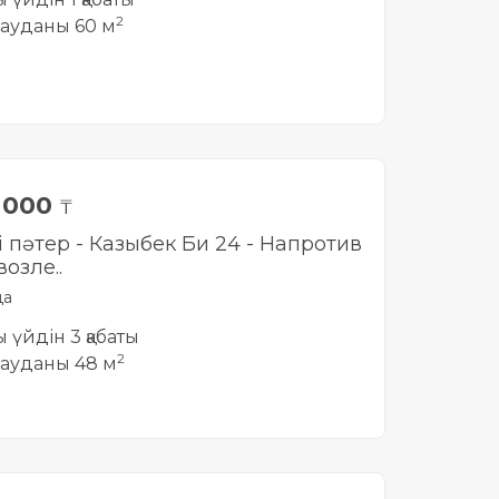
2
ауданы 60 м
0 000
₸
і пәтер - Казыбек Би 24 - Напротив
озле..
да
ты үйдін 3 қабаты
2
ауданы 48 м