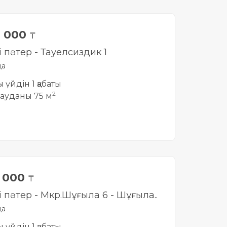
0 000
₸
і пәтер - Тауелсиздик 1
да
ы үйдін 1 қабаты
2
ауданы 75 м
0 000
₸
і пәтер - Мкр.Шұғыла 6 - Шұғыла..
да
ы үйдін 1 қабаты