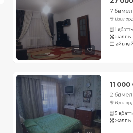
27 00
7 бөлмел
Қызылор
1 қабатт
жалпы 
ұйықта
11 000
2 бөлмелі
Қызылор
5 қабат
жалпы 