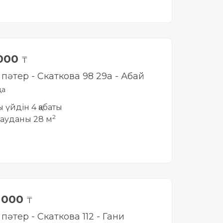
 000
₸
і пәтер - Скаткова 98 29а - Абай
да
ты үйдін 4 қабаты
2
ауданы 28 м
0 000
₸
і пәтер - Скаткова 112 - Гани