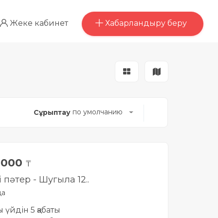
Хабарландыру беру
Жеке кабинет
по умолчанию
Сұрыптау
 000
₸
і пәтер - Шугыла 12..
да
ты үйдін 5 қабаты