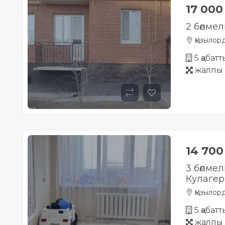
17 00
2 бөлмел
Қызылор
5 қабатт
жалпы 
14 70
3 бөлмел
Кулагер
Қызылор
5 қабат
жалпы 