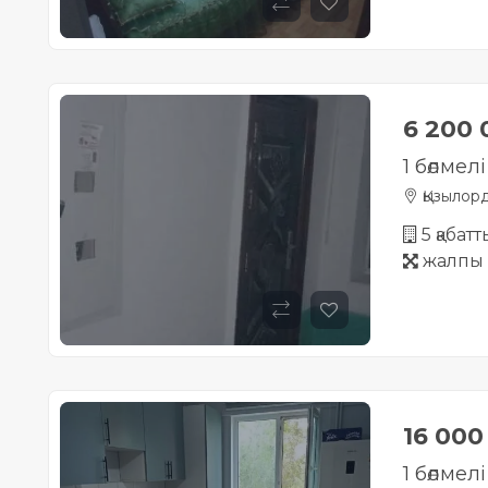
6 200
1 бөлмел
Қызылор
5 қабат
жалпы 
16 00
1 бөлмел