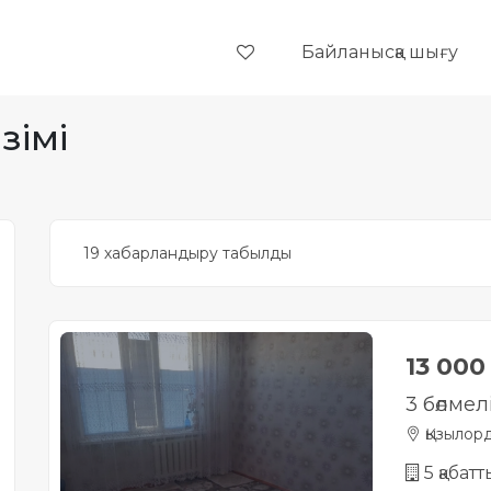
Байланысқа шығу
зімі
19 хабарландыру табылды
13 000
3 бөлмел
Қызылор
5 қабат