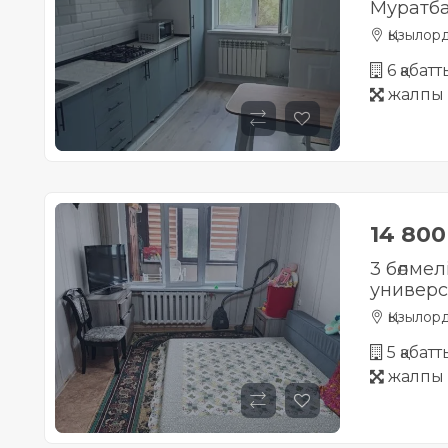
Муратба
Қызылор
6 қабат
жалпы 
14 80
3 бөлме
универс
Қызылор
5 қабат
жалпы 