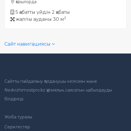
Қызылорда
5 қабатты үйдін 2 қабаты
2
жалпы ауданы 30 м
Сайт навигациясы
Сайтты пайдалану Қолданушы келісімін және
Nedvizhimostpro.kz Құпиялық саясатын қабылдауды
білдіреді
Жоба туралы
Серіктестер