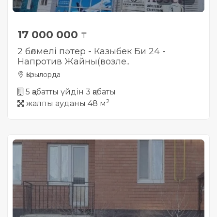
17 000 000
₸
2 бөлмелі пәтер - Казыбек Би 24 -
Напротив Жайны(возле..
Қызылорда
5 қабатты үйдін 3 қабаты
2
жалпы ауданы 48 м