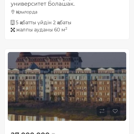
университет Болашак..
Қызылорда
5 қабатты үйдін 2 қабаты
2
жалпы ауданы 60 м