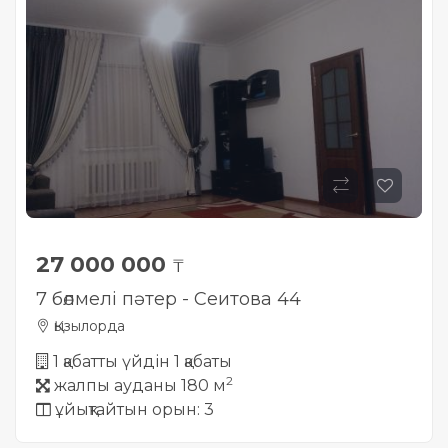
27 000 000
₸
7 бөлмелі пәтер - Сеитова 44
Қызылорда
1 қабатты үйдін 1 қабаты
2
жалпы ауданы 180 м
ұйықтайтын орын: 3