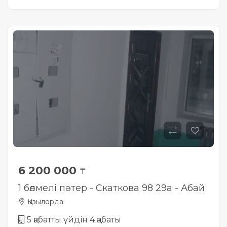
6 200 000
₸
1 бөлмелі пәтер - Скаткова 98 29а - Абай
Қызылорда
5 қабатты үйдін 4 қабаты