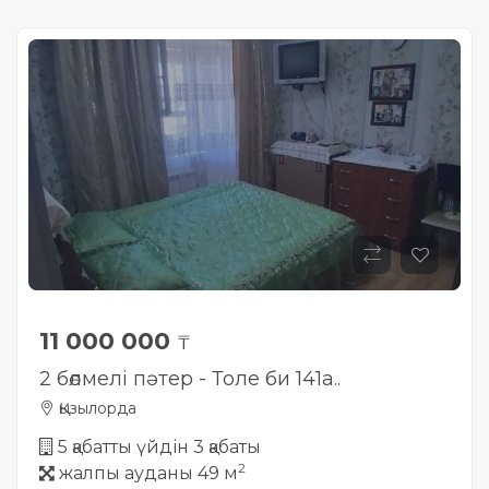
11 000 000
₸
2 бөлмелі пәтер - Толе би 141а..
Қызылорда
5 қабатты үйдін 3 қабаты
2
жалпы ауданы 49 м