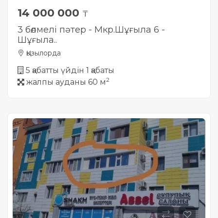
14 000 000
₸
3 бөлмелі пәтер - Мкр.Шұғыла 6 -
Шұғыла..
Қызылорда
5 қабатты үйдін 1 қабаты
2
жалпы ауданы 60 м