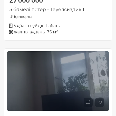
27 000 000
₸
3 бөлмелі пәтер - Тауелсиздик 1
Қызылорда
5 қабатты үйдін 1 қабаты
2
жалпы ауданы 75 м