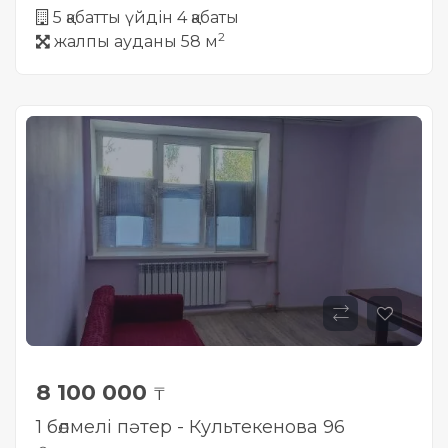
5 қабатты үйдін 4 қабаты
2
жалпы ауданы 58 м
8 100 000
₸
1 бөлмелі пәтер - Культекенова 96