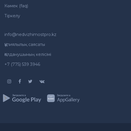
Көмек (faq)
Тіркелу
info@nedvizhimostpro.kz
Құпиялылық саясаты
Қолданушының келісімі
+7 (775) 539 3946