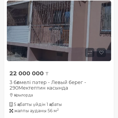
22 000 000
₸
3 бөлмелі пәтер - Левый берег -
290Мектептин касында
Қызылорда
5 қабатты үйдін 1 қабаты
2
жалпы ауданы 56 м