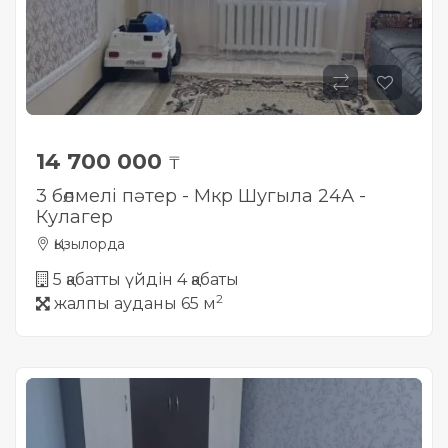
14 700 000
₸
3 бөлмелі пәтер - Мкр Шугыла 24А -
Кулагер
Қызылорда
5 қабатты үйдін 4 қабаты
2
жалпы ауданы 65 м