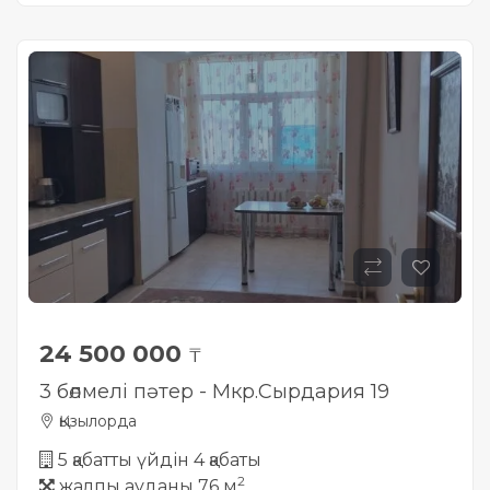
24 500 000
₸
3 бөлмелі пәтер - Мкр.Сырдария 19
Қызылорда
5 қабатты үйдін 4 қабаты
2
жалпы ауданы 76 м