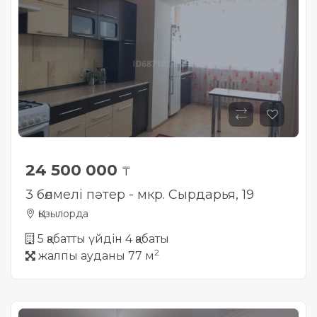
Жылжымайтын мүлік
объектісінің орналасқан
жері дұрыс анықталмай ма?
24 500 000
₸
3 бөлмелі пәтер - мкр. Сырдарья, 19
Қызылорда
5 қабатты үйдін 4 қабаты
2
жалпы ауданы 77 м