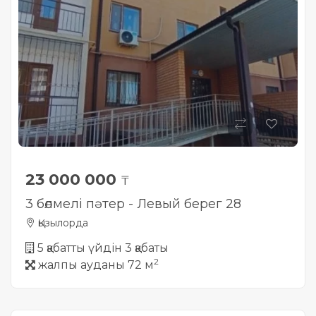
23 000 000
₸
3 бөлмелі пәтер - Левый берег 28
Қызылорда
5 қабатты үйдін 3 қабаты
2
жалпы ауданы 72 м