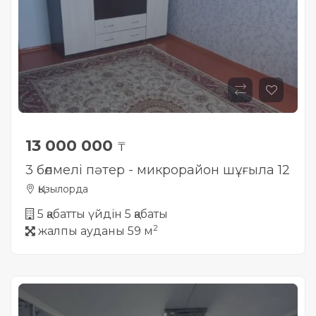
13 000 000
₸
3 бөлмелі пәтер - микрорайон шұғыла 12
Қызылорда
5 қабатты үйдін 5 қабаты
2
жалпы ауданы 59 м