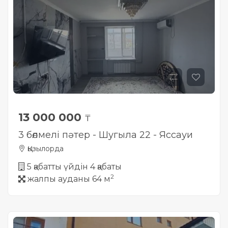
13 000 000
₸
3 бөлмелі пәтер - Шугыла 22 - Яссауи
Қызылорда
5 қабатты үйдін 4 қабаты
2
жалпы ауданы 64 м