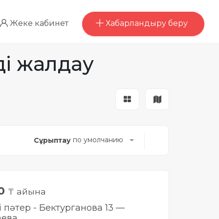
Хабарландыру беру
Жеке кабинет
ді жалдау
по умолчанию
Сұрыптау
00
₸ айына
і пәтер - Бектурганова 13 —
аева