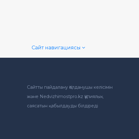
Сайт навигациясы
Сайтты пайдалану Қолданушы келісімін
және Nedvizhimostpro.kz Құпиялық
саясатын қабылдауды білдіреді