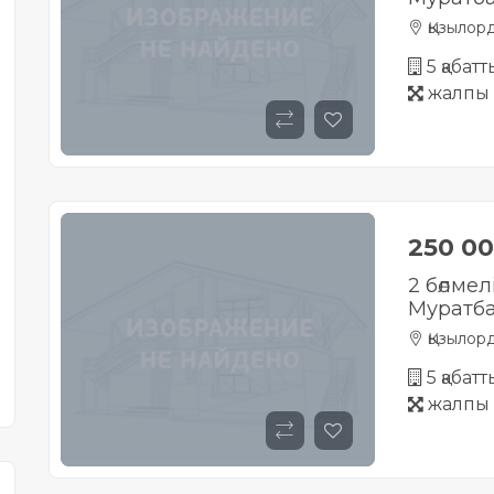
Қызылор
5 қабат
жалпы 
250 0
2 бөлмел
Муратб
Қызылор
5 қабат
жалпы 