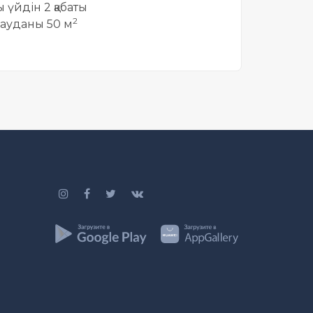
ты үйдін 2 қабаты
2
ауданы 50 м