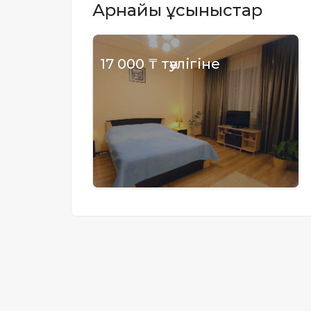
Арнайы ұсыныстар
Жылжымайтын мүлік
объектісінің орналасқан
жері дұрыс анықталмай ма?
17 000 ₸ тәулігіне