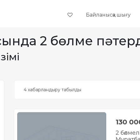
Байланысқа шығу
сында 2 бөлме пәтер
зімі
4 хабарландыру табылды
130 0
2 бөлмел
Муратб