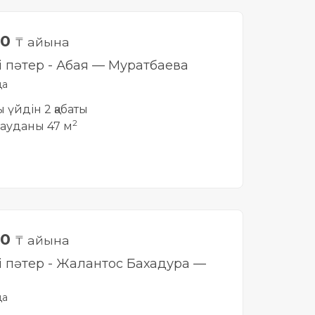
00
₸ айына
лі пәтер - Абая — Муратбаева
да
ты үйдін 2 қабаты
2
ауданы 47 м
00
₸ айына
лі пәтер - Жалантос Бахадура —
да