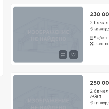
230 0
2 бөлме
Қызылор
5 қабат
жалпы 
250 0
2 бөлме
Абая
Қызылор