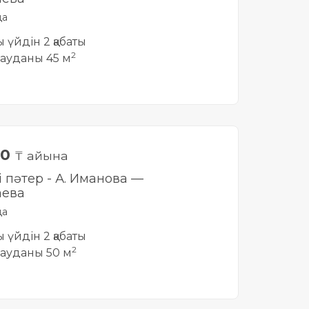
да
ты үйдін 2 қабаты
2
ауданы 45 м
00
₸ айына
і пәтер - А. Иманова —
аева
да
ты үйдін 2 қабаты
2
ауданы 50 м