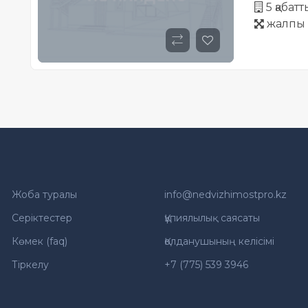
5 қабат
жалпы 
Жоба туралы
info@nedvizhimostpro.kz
Серіктестер
Құпиялылық саясаты
Көмек (faq)
Қолданушының келісімі
Тіркелу
+7 (775) 539 3946