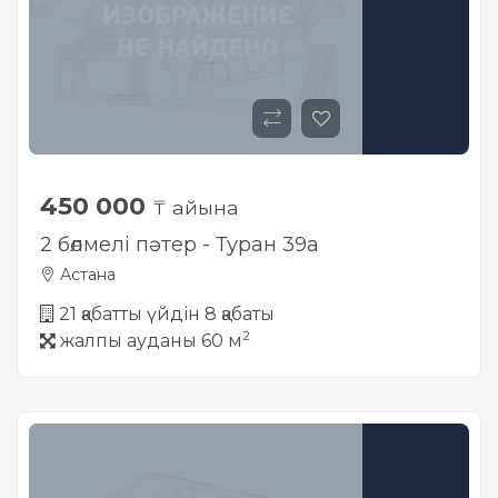
450 000
₸ айына
2 бөлмелі пәтер - Туран 39а
Астана
21 қабатты үйдін 8 қабаты
2
жалпы ауданы 60 м