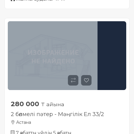
280 000
₸ айына
2 бөлмелі пәтер - Мәңгілік Ел 33/2
Астана
7 қабатты үйдін 5 қабаты