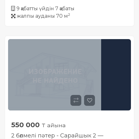
9 қабатты үйдін 7 қабаты
2
жалпы ауданы 70 м
550 000
₸ айына
2 бөлмелі пәтер - Сарайшык 2 —