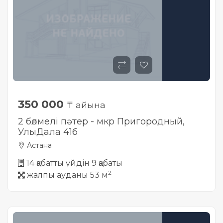
350 000
₸ айына
2 бөлмелі пәтер - мкр Пригородный,
УлыДала 41б
Астана
14 қабатты үйдін 9 қабаты
2
жалпы ауданы 53 м