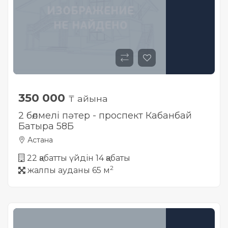
керек?
Павлодар
Павлодар
Павлодар
Павлодар
Сайтты «Adblock» ерекше
Семей
Семей
Семей
Семей
жағдайына қалай қосу
керек?
Тараз
Тараз
Тараз
Тараз
Хабарландыруларды
Петропавл
Петропавл
Петропавл
Петропавл
автоматты жүктеу, XML
350 000
₸ айына
2 бөлмелі пәтер - проспект Кабанбай
Орал
Орал
Орал
Орал
Жеке кабинет деген не? Ол
не үшін керек?
Батыра 58Б
Астана
Өскемен
Өскемен
Өскемен
Өскемен
Өз мәліметтеріңізді Жеке
22 қабатты үйдін 14 қабаты
кабинетіңізде өзгертуге
Шымкент
Шымкент
Шымкент
Шымкент
2
жалпы ауданы 65 м
бола ма?
Таңдаулы. Ол не үшін керек?
Оны қалай қолдану керек?