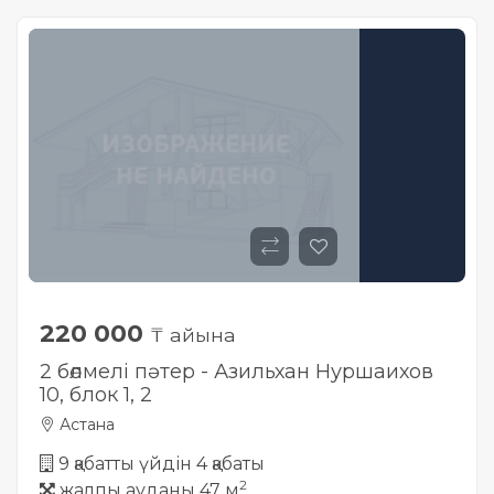
220 000
₸ айына
2 бөлмелі пәтер - Азильхан Нуршаихов
10, блок 1, 2
Астана
9 қабатты үйдін 4 қабаты
2
жалпы ауданы 47 м