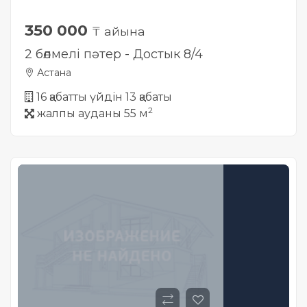
350 000
₸ айына
2 бөлмелі пәтер - Достык 8/4
Астана
16 қабатты үйдін 13 қабаты
2
жалпы ауданы 55 м