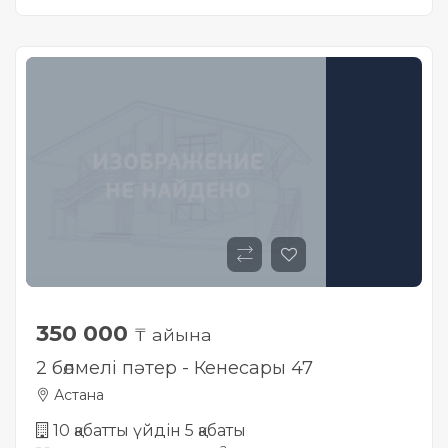
350 000
₸ айына
2 бөлмелі пәтер - Кенесары 47
Астана
10 қабатты үйдін 5 қабаты