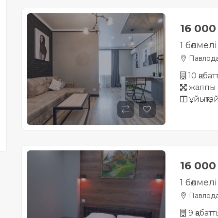
16 00
1 бөлмел
Павлод
10 қаба
жалпы 
ұйықта
16 00
1 бөлмел
Павлод
9 қабат