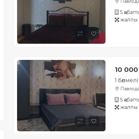
Павлод
5 қабат
жалпы 
10 00
1 бөлмел
Павлод
5 қабатт
жалпы 