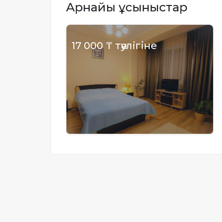
Арнайы ұсыныстар
Жылжымайтын мүлік
объектісінің орналасқан
жері дұрыс анықталмай ма?
17 000 ₸ тәулігіне