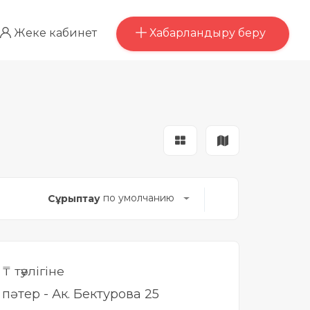
Хабарландыру беру
Жеке кабинет
по умолчанию
Сұрыптау
0
₸ тәулігіне
і пәтер - Ак. Бектурова 25