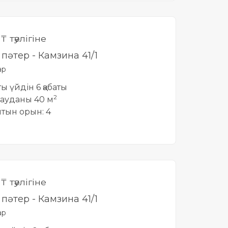
0
₸ тәулігіне
і пәтер - Камзина 41/1
ар
тты үйдін 6 қабаты
2
ауданы 40 м
йтын орын: 4
0
₸ тәулігіне
і пәтер - Камзина 41/1
ар