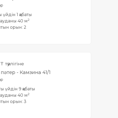
ар
ы үйдін 1 қабаты
2
ауданы 40 м
йтын орын: 2
0
₸ тәулігіне
і пәтер - Камзина 41/1
ар
тты үйдін 9 қабаты
2
ауданы 40 м
йтын орын: 3