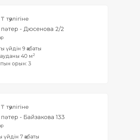
0
₸ тәулігіне
і пәтер - Дюсенова 2/2
ар
тты үйдін 9 қабаты
2
ауданы 40 м
йтын орын: 3
0
₸ тәулігіне
і пәтер - Байзакова 133
ар
ты үйдін 7 қабаты