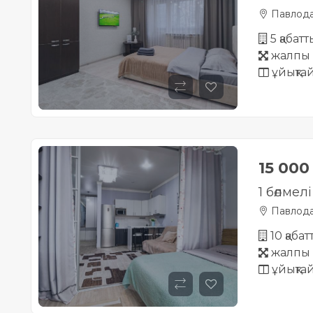
Павлод
5 қабатт
жалпы 
ұйықта
15 00
1 бөлмел
Павлод
10 қаба
жалпы 
ұйықта