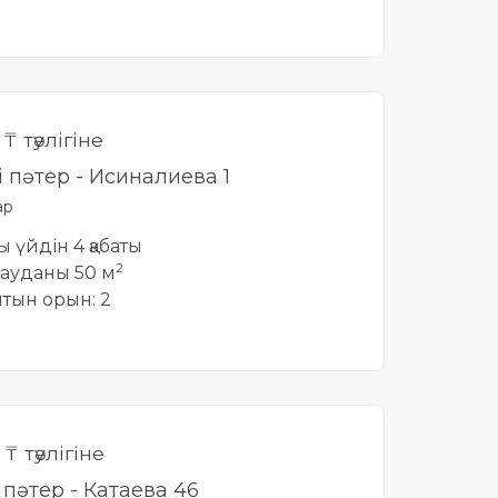
0
₸ тәулігіне
і пәтер - Исиналиева 1
ар
ты үйдін 4 қабаты
2
ауданы 50 м
йтын орын: 2
0
₸ тәулігіне
і пәтер - Катаева 46