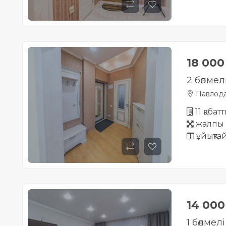
18 00
2 бөлмел
Павлод
11 қабат
жалпы 
ұйықта
14 00
1 бөлмел