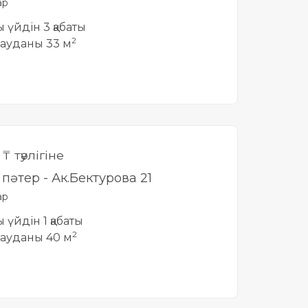
ар
ты үйдін 3 қабаты
2
ауданы 33 м
0
₸ тәулігіне
і пәтер - Ак.Бектурова 21
ар
ы үйдін 1 қабаты
2
ауданы 40 м