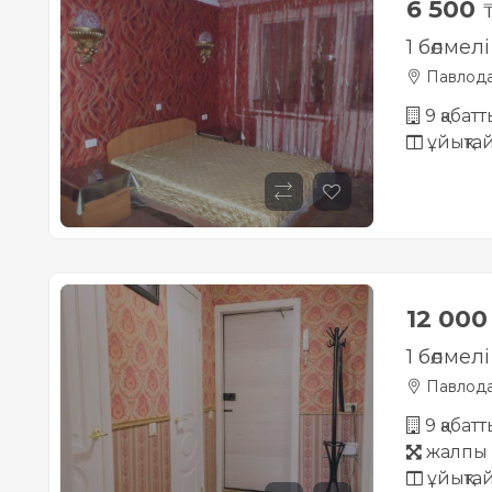
6 500
₸
1 бөлмел
Павлод
9 қабат
ұйықта
12 00
1 бөлмел
Павлод
9 қабат
жалпы 
ұйықта