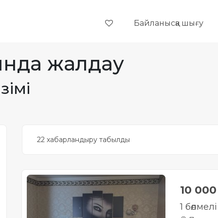
Байланысқа шығу
ында жалдау
зімі
22 хабарландыру табылды
10 00
1 бөлмел