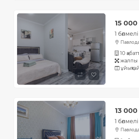
15 00
1 бөлмел
Павлод
10 қаба
жалпы 
ұйықта
13 00
1 бөлмел
Павлод