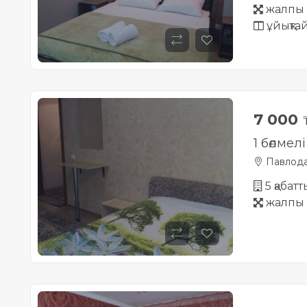
жалпы 
ұйықта
7 000
1 бөлмел
Павлод
5 қабат
жалпы 