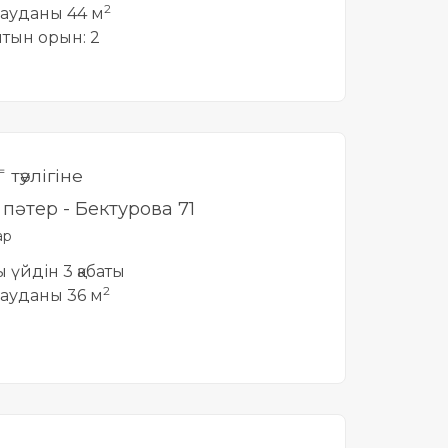
2
ауданы 44 м
йтын орын: 2
₸ тәулігіне
і пәтер - Бектурова 71
ар
ты үйдін 3 қабаты
2
ауданы 36 м