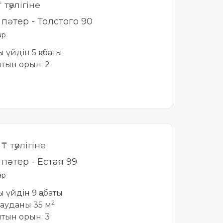
 тәулігіне
і пәтер - Толстого 90
ар
ты үйдін 5 қабаты
йтын орын: 2
0
₸ тәулігіне
і пәтер - Естая 99
ар
ты үйдін 9 қабаты
2
ауданы 35 м
йтын орын: 3