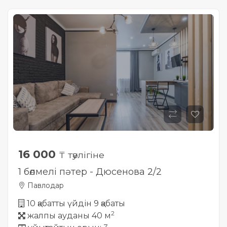
16 000
₸ тәулігіне
1 бөлмелі пәтер - Дюсенова 2/2
Павлодар
10 қабатты үйдін 9 қабаты
2
жалпы ауданы 40 м