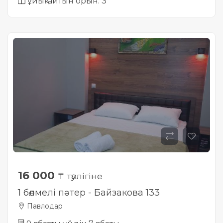
ұйықтайтын орын: 3
16 000
₸ тәулігіне
1 бөлмелі пәтер - Байзакова 133
Павлодар