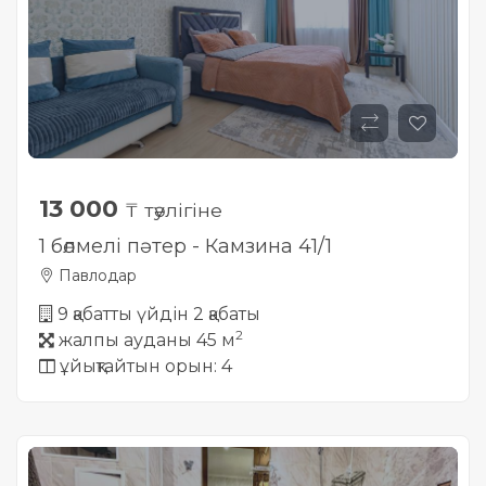
13 000
₸ тәулігіне
1 бөлмелі пәтер - Камзина 41/1
Павлодар
9 қабатты үйдін 2 қабаты
2
жалпы ауданы 45 м
ұйықтайтын орын: 4