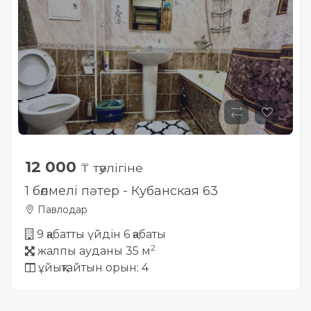
12 000
₸ тәулігіне
1 бөлмелі пәтер - Кубанская 63
Павлодар
9 қабатты үйдін 6 қабаты
2
жалпы ауданы 35 м
ұйықтайтын орын: 4