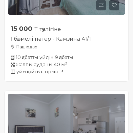
15 000
₸ тәулігіне
1 бөлмелі пәтер - Камзина 41/1
Павлодар
10 қабатты үйдін 9 қабаты
2
жалпы ауданы 40 м
ұйықтайтын орын: 3