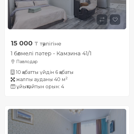
15 000
₸ тәулігіне
1 бөлмелі пәтер - Камзина 41/1
Павлодар
10 қабатты үйдін 6 қабаты
2
жалпы ауданы 40 м
ұйықтайтын орын: 4