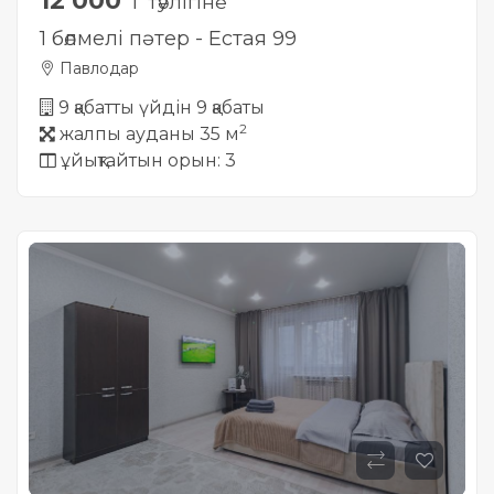
12 000
₸ тәулігіне
1 бөлмелі пәтер - Естая 99
Павлодар
9 қабатты үйдін 9 қабаты
2
жалпы ауданы 35 м
ұйықтайтын орын: 3