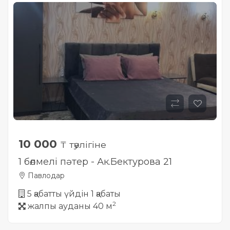
Жылжымайтын мүлік
объектісінің орналасқан
жері дұрыс анықталмай ма?
10 000
₸ тәулігіне
1 бөлмелі пәтер - Ак.Бектурова 21
Павлодар
5 қабатты үйдін 1 қабаты
2
жалпы ауданы 40 м