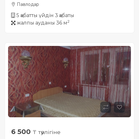
Павлодар
5 қабатты үйдін 3 қабаты
2
жалпы ауданы 36 м
6 500
₸ тәулігіне