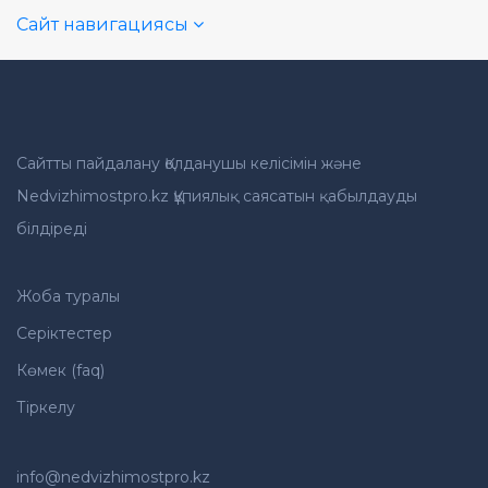
Сайт навигациясы
Сайтты пайдалану Қолданушы келісімін және
Nedvizhimostpro.kz Құпиялық саясатын қабылдауды
білдіреді
Жоба туралы
Серіктестер
Көмек (faq)
Тіркелу
info@nedvizhimostpro.kz