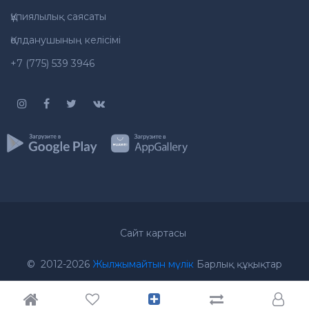
Құпиялылық саясаты
Қолданушының келісімі
+7 (775) 539 3946
Сайт картасы
© 2012-2026
Жылжымайтын мүлік
Барлық құқықтар
қорғалған