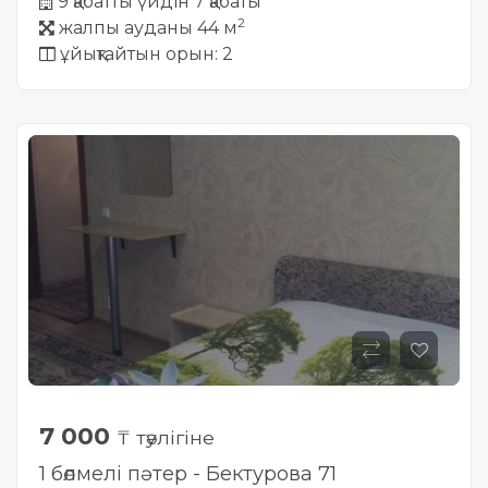
9 қабатты үйдін 7 қабаты
2
жалпы ауданы 44 м
ұйықтайтын орын: 2
7 000
₸ тәулігіне
1 бөлмелі пәтер - Бектурова 71