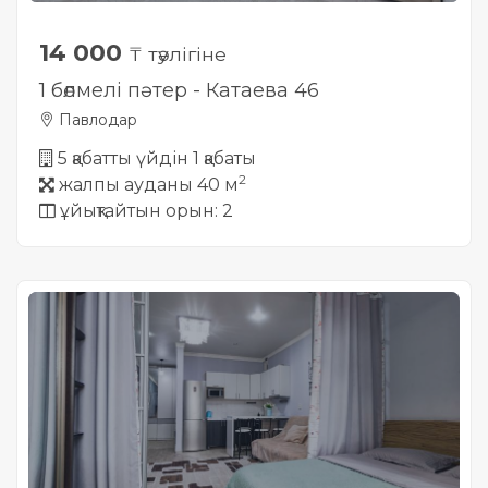
14 000
₸ тәулігіне
1 бөлмелі пәтер - Катаева 46
Павлодар
5 қабатты үйдін 1 қабаты
2
жалпы ауданы 40 м
ұйықтайтын орын: 2