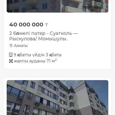
40 000 000
₸
2 бөлмелі пәтер - Суатколь —
Рыскулова/ Момышулы..
Алматы
9 қабатты үйдін 3 қабаты
2
жалпы ауданы 71 м