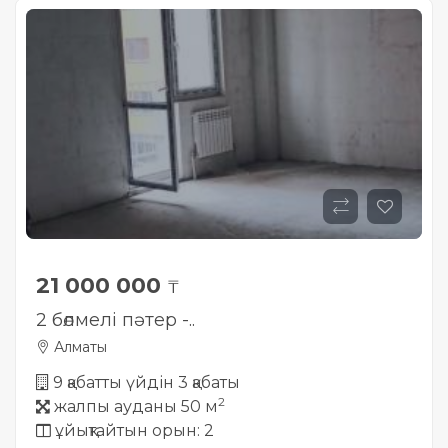
21 000 000
₸
2 бөлмелі пәтер -..
Алматы
9 қабатты үйдін 3 қабаты
2
жалпы ауданы 50 м
ұйықтайтын орын: 2