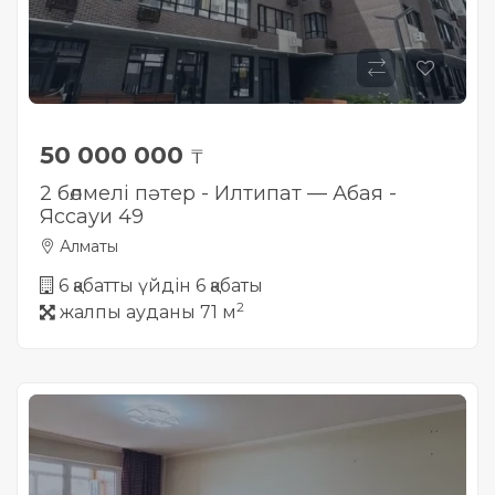
50 000 000
₸
2 бөлмелі пәтер - Илтипат — Абая -
Яссауи 49
Алматы
6 қабатты үйдін 6 қабаты
2
жалпы ауданы 71 м