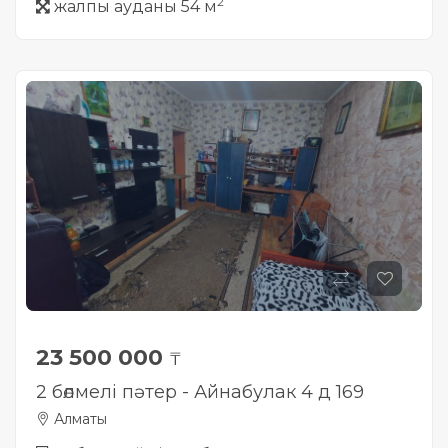
2
жалпы ауданы 54 м
23 500 000
₸
2 бөлмелі пәтер - Айнабулак 4 д 169
Алматы