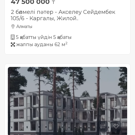
47 500 000
₸
2 бөлмелі пәтер - Акселеу Сейдембек
105/6 - Каргалы, Жилой..
Алматы
5 қабатты үйдін 5 қабаты
2
жалпы ауданы 62 м