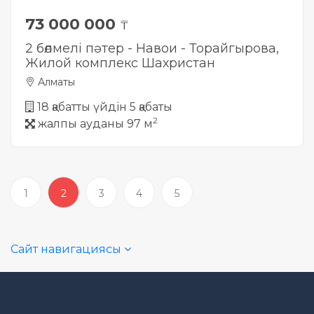
73 000 000
₸
2 бөлмелі пәтер - Навои - Торайгырова,
Жилой комплекс Шахристан
Алматы
18 қабатты үйдін 5 қабаты
2
жалпы ауданы 97 м
1
2
3
4
5
Сайт навигациясы