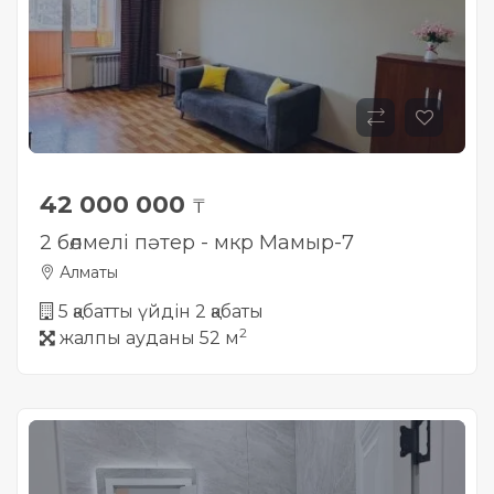
42 000 000
₸
2 бөлмелі пәтер - мкр Мамыр-7
Алматы
5 қабатты үйдін 2 қабаты
2
жалпы ауданы 52 м