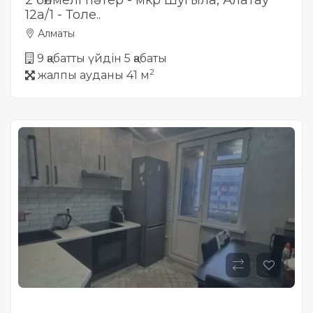
2 бөлмелі пәтер - мкр Шугыла, Алатау
12а/1 - Толе..
Алматы
9 қабатты үйдін 5 қабаты
2
жалпы ауданы 41 м