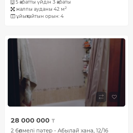
5 қабатты үйдін 3 қабаты
2
жалпы ауданы 42 м
ұйықтайтын орын: 4
28 000 000
₸
2 бөлмелі пәтер - Абылай хана, 12/16