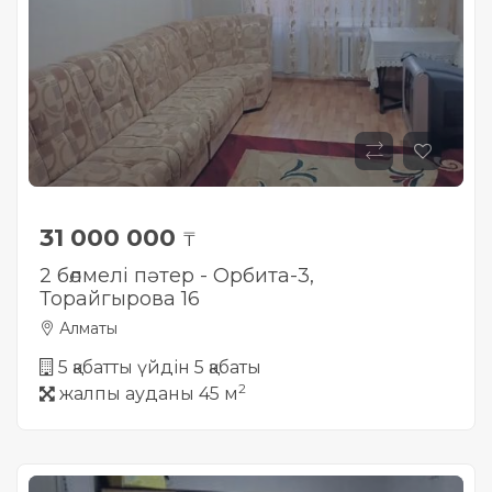
Жылжымайтын мүлік
объектісінің орналасқан
жері дұрыс анықталмай ма?
31 000 000
₸
2 бөлмелі пәтер - Орбита-3,
Торайгырова 16
Алматы
5 қабатты үйдін 5 қабаты
2
жалпы ауданы 45 м