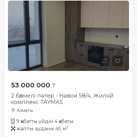
53 000 000
₸
2 бөлмелі пәтер - Навои 58/4, Жилой
комплекс TAYMAS
Алматы
9 қабатты үйдін 4 қабаты
2
жалпы ауданы 45 м