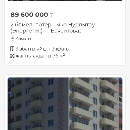
89 600 000
₸
2 бөлмелі пәтер - мкр Нурлытау
(Энергетик) — Баязитова..
Алматы
3 қабатты үйдін 3 қабаты
2
жалпы ауданы 76 м