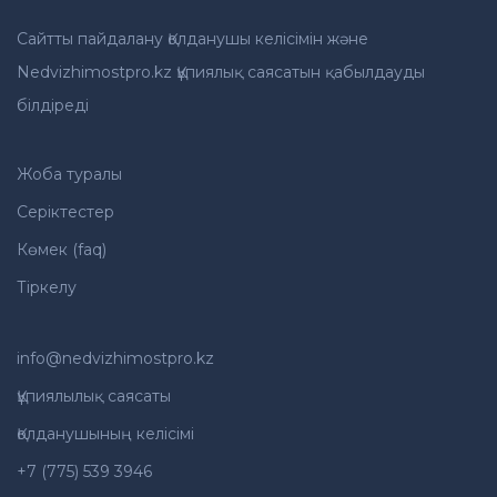
Сайтты пайдалану Қолданушы келісімін және
Nedvizhimostpro.kz Құпиялық саясатын қабылдауды
білдіреді
Жоба туралы
Серіктестер
Көмек (faq)
Тіркелу
info@nedvizhimostpro.kz
Құпиялылық саясаты
Қолданушының келісімі
+7 (775) 539 3946