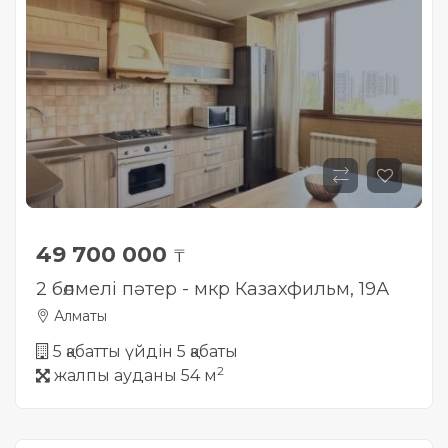
49 700 000
₸
2 бөлмелі пәтер - мкр Казахфильм, 19А
Алматы
5 қабатты үйдін 5 қабаты
2
жалпы ауданы 54 м