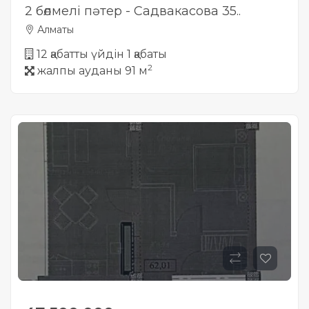
2 бөлмелі пәтер - Садвакасова 35..
Алматы
12 қабатты үйдін 1 қабаты
2
жалпы ауданы 91 м