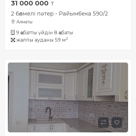
31 000 000
₸
2 бөлмелі пәтер - Райымбека 590/2
Алматы
9 қабатты үйдін 8 қабаты
2
жалпы ауданы 59 м