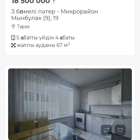
18 500 000
₸
3 бөлмелі пәтер - Микрорайон
Мынбулак (9), 19
Тараз
5 қабатты үйдін 4 қабаты
2
жалпы ауданы 67 м