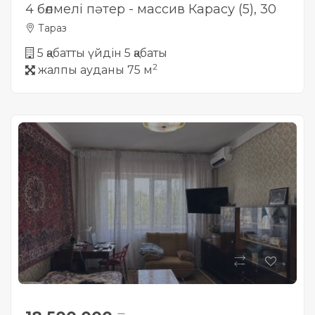
4 бөлмелі пәтер - массив Карасу (5), 30
Тараз
5 қабатты үйдін 5 қабаты
2
жалпы ауданы 75 м