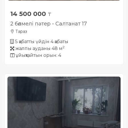
14 500 000
₸
2 бөлмелі пәтер - Салтанат 17
Тараз
5 қабатты үйдін 4 қабаты
2
жалпы ауданы 48 м
ұйықтайтын орын: 4