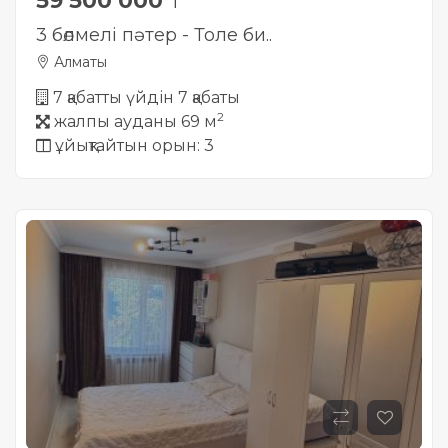
59 500 000
₸
3 бөлмелі пәтер - Толе би..
Алматы
7 қабатты үйдін 7 қабаты
2
жалпы ауданы 69 м
ұйықтайтын орын: 3