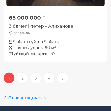
65 000 000
₸
3 бөлмелі пәтер - Алиханова
Қарағанды
9 қабатты үйдін 9 қабаты
2
жалпы ауданы 90 м
ұйықтайтын орын: 37
1
2
3
4
5
Сайт навигациясы