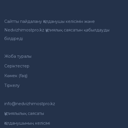
Сайтты пайдалану Қолданушы келісімін және
Nedvizhimostpro.kz Құпиялық саясатын қабылдауды
білдіреді
Жоба туралы
Серіктестер
Көмек (faq)
Тіркелу
info@nedvizhimostpro.kz
Құпиялылық саясаты
Қолданушының келісімі