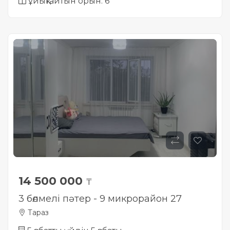
ұйықтайтын орын: 6
14 500 000
₸
3 бөлмелі пәтер - 9 микрорайон 27
Тараз