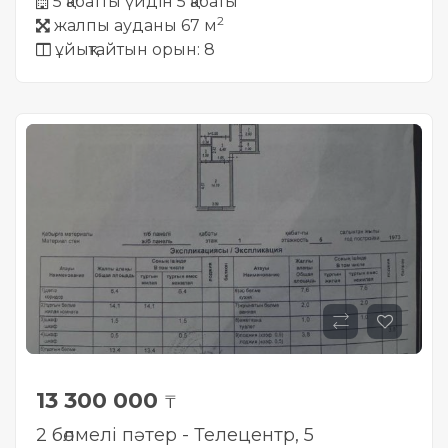
5 қабатты үйдін 5 қабаты
2
жалпы ауданы 67 м
ұйықтайтын орын: 8
13 300 000
₸
2 бөлмелі пәтер - Телецентр, 5