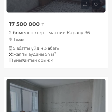
17 500 000
₸
2 бөлмелі пәтер - массив Карасу 36
Тараз
5 қабатты үйдін 3 қабаты
2
жалпы ауданы 54 м
ұйықтайтын орын: 4