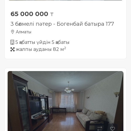
65 000 000
₸
3 бөлмелі пәтер - Богенбай батыра 177
Алматы
5 қабатты үйдін 5 қабаты
2
жалпы ауданы 82 м