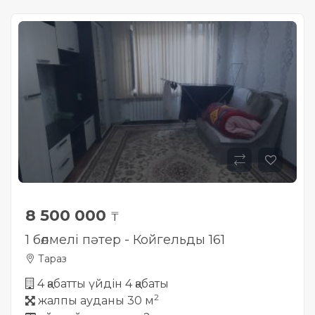
8 500 000
₸
1 бөлмелі пәтер - Койгельды 161
Тараз
4 қабатты үйдін 4 қабаты
2
жалпы ауданы 30 м