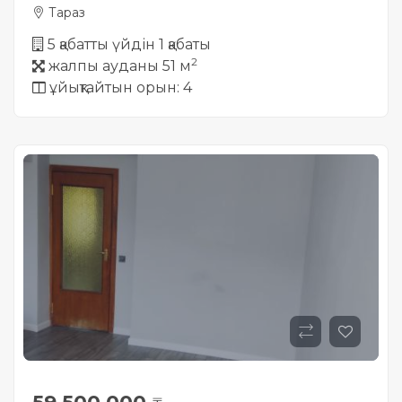
Тараз
5 қабатты үйдін 1 қабаты
2
жалпы ауданы 51 м
ұйықтайтын орын: 4