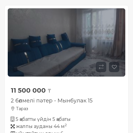
11 500 000
₸
2 бөлмелі пәтер - Мынбулак 15
Тараз
5 қабатты үйдін 5 қабаты
2
жалпы ауданы 44 м