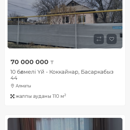
70 000 000
₸
10 бөлмелі Үй - Коккайнар, Басаркабыз
44
Алматы
2
жалпы ауданы 110 м