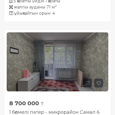
5 қабатты үйдін 1 қабаты
2
жалпы ауданы 71 м
ұйықтайтын орын: 4
8 700 000
₸
1 бөлмелі пәтер - микрорайон Самал 6