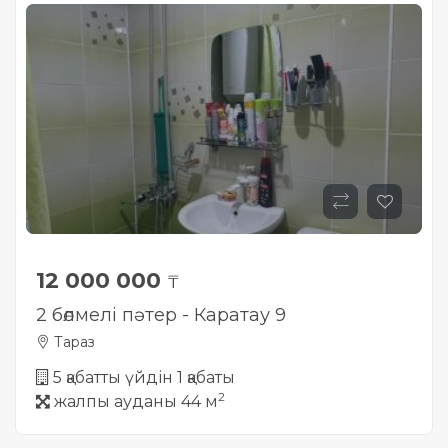
Жылжымайтын мүлік
объектісінің орналасқан
жері дұрыс анықталмай ма?
12 000 000
₸
2 бөлмелі пәтер - Каратау 9
Тараз
5 қабатты үйдін 1 қабаты
2
жалпы ауданы 44 м