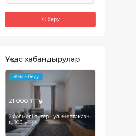
Жіберу
Ұқсас хабандырулар
Жалға беру
21 000 ₸ тәу
2 бөлмелі пәтер - ул. Желтоксан,
д. 103, уг. ул...