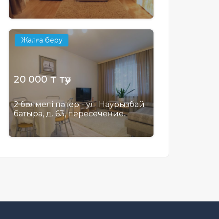
Жалға беру
20 000 ₸ тәу
2 бөлмелі пәтер - ул. Наурызбай
батыра, д. 63, пересечение..