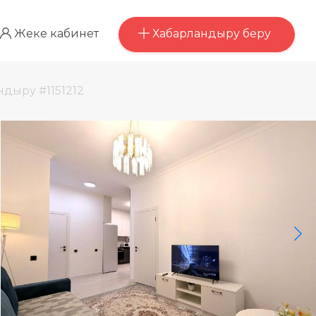
Хабарландыру беру
Жеке кабинет
ндыру #1151212