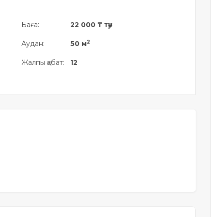
Баға:
22 000 ₸ тәу
2
Аудан:
50 м
Жалпы қабат:
12