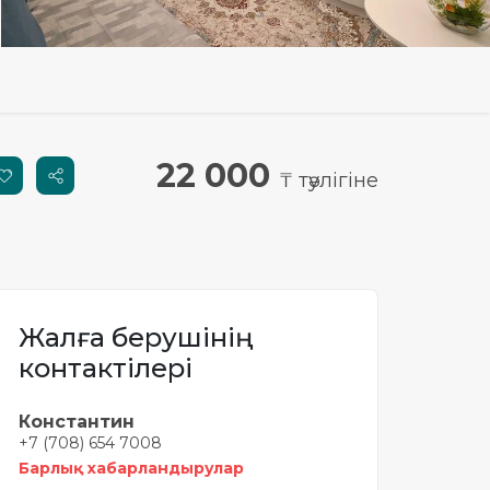
22 000
₸ тәулігіне
Жалға берушінің
контактілері
Константин
+7 (708) 654 7008
Барлық хабарландырулар