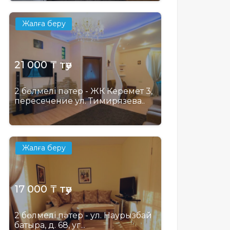
Жалға беру
21 000 ₸ тәу
2 бөлмелі пәтер - ЖК Керемет 3,
пересечение ул. Тимирязева..
Жалға беру
17 000 ₸ тәу
2 бөлмелі пәтер - ул. Наурызбай
батыра, д. 68, уг...