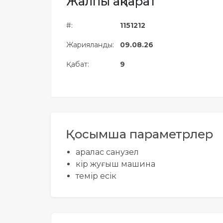
Жалпы ақпарат
Жылжымайтын мүлік
объектісінің орналасқан
#:
1151212
жері дұрыс анықталмай ма?
Жарияланды:
09.08.26
Қабат:
9
Қосымша параметрлер
аралас санузел
кір жуғыш машина
темір есік