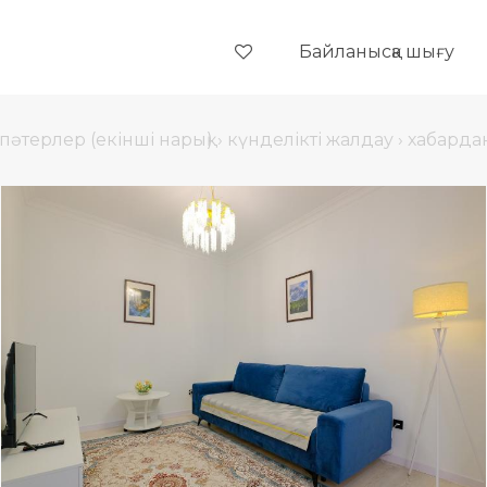
Байланысқа шығу
пәтерлер (екінші нарық)
›
күнделікті жалдау
›
хабарда