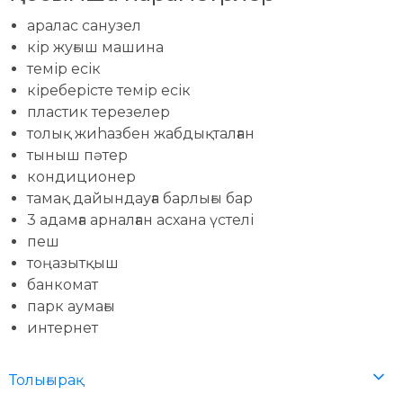
аралас санузел
кір жуғыш машина
темір есік
кіреберісте темір есік
пластик терезелер
толық жиhазбен жабдықталған
тыныш пәтер
кондиционер
тамақ дайындауға барлығы бар
3 адамға арналған асхана үстелі
пеш
тоңазытқыш
банкомат
парк аумағы
интернет
Толығырақ