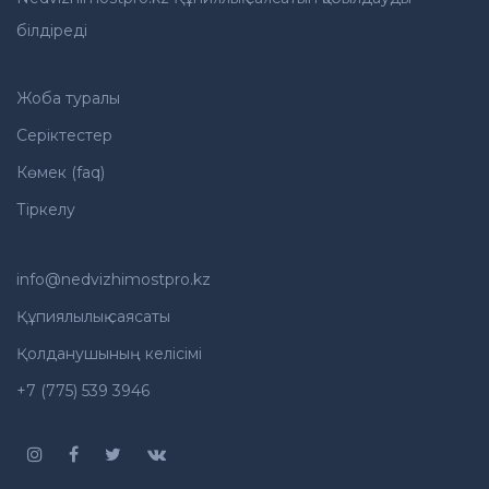
білдіреді
Жоба туралы
Серіктестер
Көмек (faq)
Тіркелу
info@nedvizhimostpro.kz
Құпиялылық саясаты
Қолданушының келісімі
+7 (775) 539 3946