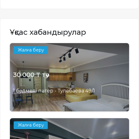
Ұқсас хабандырулар
Жалға беру
30 000 ₸ тәу
1 бөлмелі пәтер - Тулебаева 49/1
Жалға беру