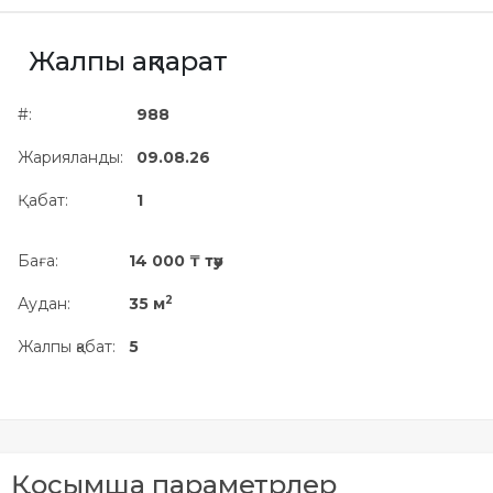
Жылжымайтын мүлік
объектісінің орналасқан
Жалпы ақпарат
жері дұрыс анықталмай ма?
#:
988
Жарияланды:
09.08.26
Қабат:
1
Баға:
14 000 ₸ тәу
2
Аудан:
35 м
Жалпы қабат:
5
Қосымша параметрлер