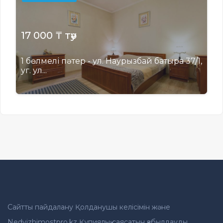
17 000 ₸ тәу
1 бөлмелі пәтер - ул. Наурызбай батыра 37/1,
уг. ул...
Сайтты пайдалану Қолданушы келісімін және
Nedvizhimostpro.kz Құпиялық саясатын қабылдауды