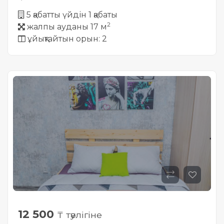
5 қабатты үйдін 1 қабаты
2
жалпы ауданы 17 м
ұйықтайтын орын: 2
12 500
₸ тәулігіне