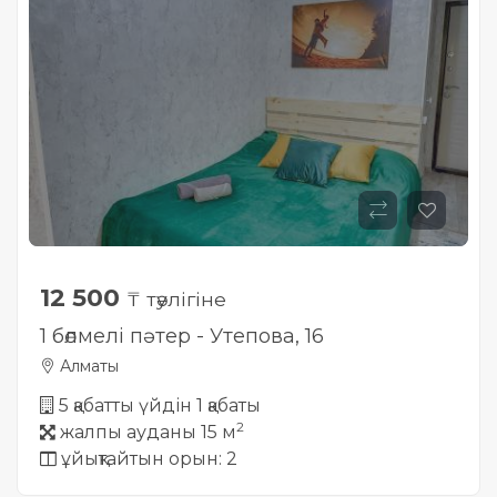
12 500
₸ тәулігіне
1 бөлмелі пәтер - Утепова, 16
Алматы
5 қабатты үйдін 1 қабаты
2
жалпы ауданы 15 м
ұйықтайтын орын: 2