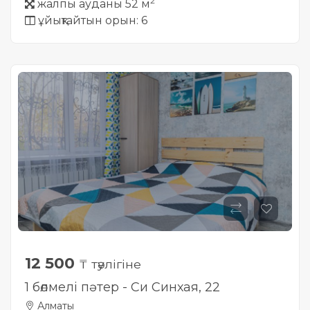
2
жалпы ауданы 52 м
ұйықтайтын орын: 6
12 500
₸ тәулігіне
1 бөлмелі пәтер - Си Синхая, 22
Алматы