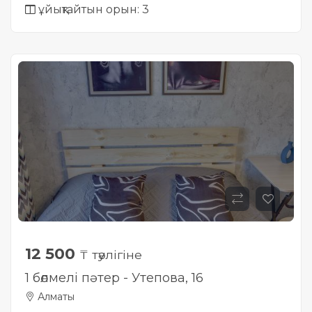
ұйықтайтын орын: 3
12 500
₸ тәулігіне
1 бөлмелі пәтер - Утепова, 16
Алматы