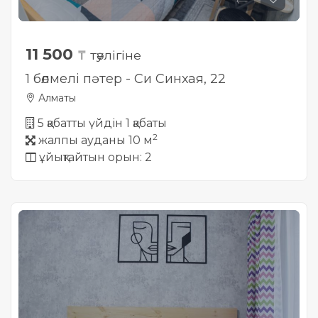
11 500
₸ тәулігіне
1 бөлмелі пәтер - Си Синхая, 22
Алматы
5 қабатты үйдін 1 қабаты
2
жалпы ауданы 10 м
ұйықтайтын орын: 2