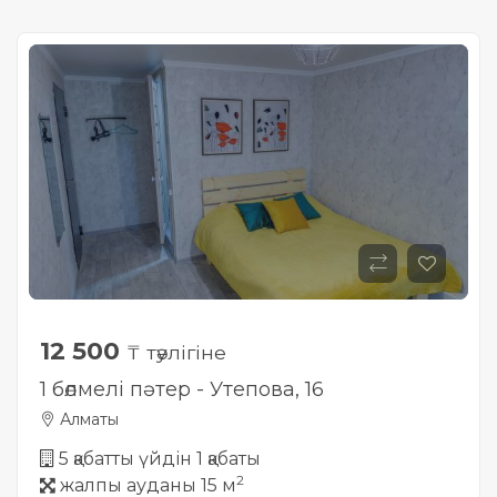
12 500
₸ тәулігіне
1 бөлмелі пәтер - Утепова, 16
Алматы
5 қабатты үйдін 1 қабаты
2
жалпы ауданы 15 м