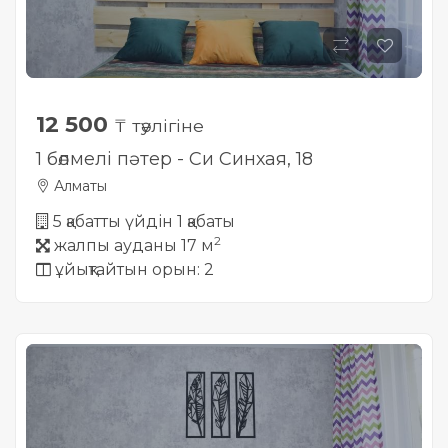
12 500
₸ тәулігіне
1 бөлмелі пәтер - Си Синхая, 18
Алматы
5 қабатты үйдін 1 қабаты
2
жалпы ауданы 17 м
ұйықтайтын орын: 2