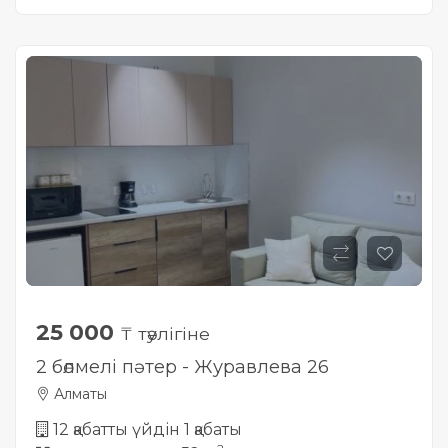
Жылжымайтын мүлік
объектісінің орналасқан
жері дұрыс анықталмай ма?
25 000
₸ тәулігіне
2 бөлмелі пәтер - Журавлева 26
Алматы
12 қабатты үйдін 1 қабаты