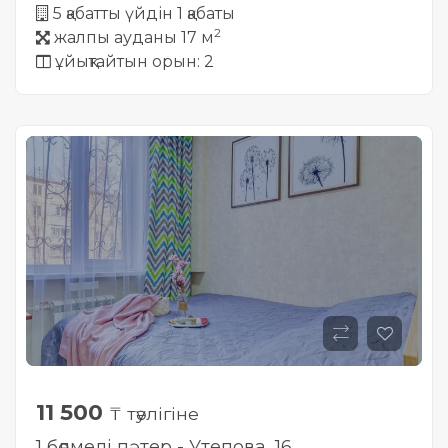
5 қабатты үйдін 1 қабаты
2
жалпы ауданы 17 м
ұйықтайтын орын: 2
11 500
₸ тәулігіне
1 бөлмелі пәтер - Утепова, 16