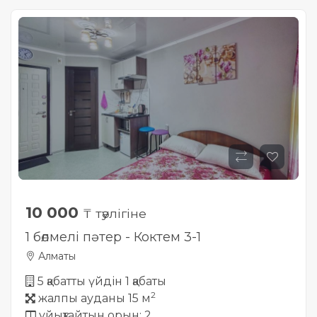
10 000
₸ тәулігіне
1 бөлмелі пәтер - Коктем 3-1
Алматы
5 қабатты үйдін 1 қабаты
2
жалпы ауданы 15 м
ұйықтайтын орын: 2