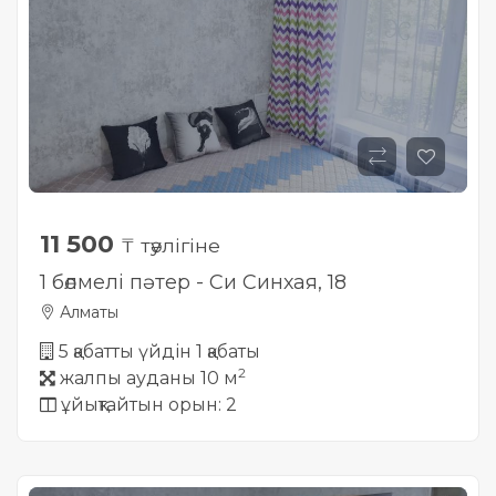
11 500
₸ тәулігіне
1 бөлмелі пәтер - Си Синхая, 18
Алматы
5 қабатты үйдін 1 қабаты
2
жалпы ауданы 10 м
ұйықтайтын орын: 2