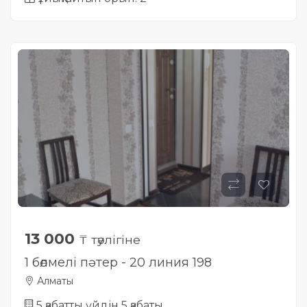
13 000
₸ тәулігіне
1 бөлмелі пәтер - 20 линия 198
Алматы
5 қабатты үйдін 5 қабаты