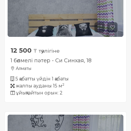
12 500
₸ тәулігіне
1 бөлмелі пәтер - Си Синхая, 18
Алматы
5 қабатты үйдін 1 қабаты
2
жалпы ауданы 15 м
ұйықтайтын орын: 2