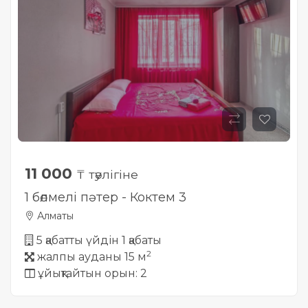
11 000
₸ тәулігіне
1 бөлмелі пәтер - Коктем 3
Алматы
5 қабатты үйдін 1 қабаты
2
жалпы ауданы 15 м
ұйықтайтын орын: 2