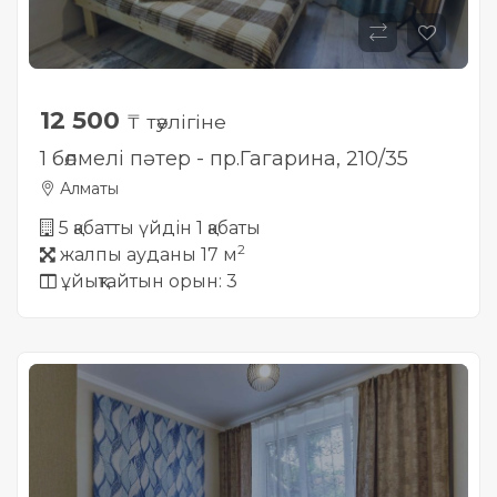
12 500
₸ тәулігіне
1 бөлмелі пәтер - пр.Гагарина, 210/35
Алматы
5 қабатты үйдін 1 қабаты
2
жалпы ауданы 17 м
ұйықтайтын орын: 3