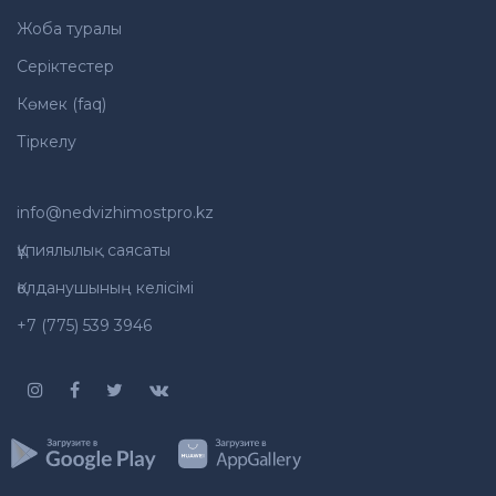
Жоба туралы
Серіктестер
Көмек (faq)
Тіркелу
info@nedvizhimostpro.kz
Құпиялылық саясаты
Қолданушының келісімі
+7 (775) 539 3946