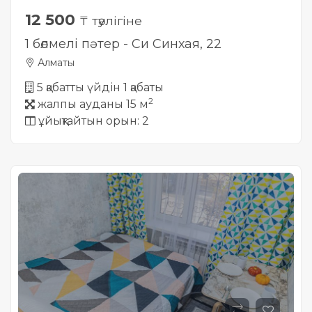
12 500
₸ тәулігіне
1 бөлмелі пәтер - Си Синхая, 22
Алматы
5 қабатты үйдін 1 қабаты
2
жалпы ауданы 15 м
ұйықтайтын орын: 2