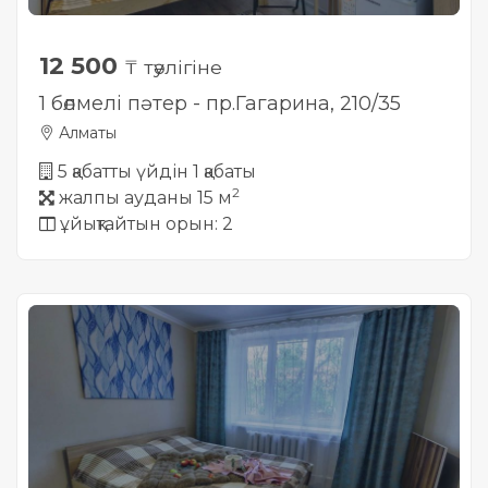
12 500
₸ тәулігіне
1 бөлмелі пәтер - пр.Гагарина, 210/35
Алматы
5 қабатты үйдін 1 қабаты
2
жалпы ауданы 15 м
ұйықтайтын орын: 2