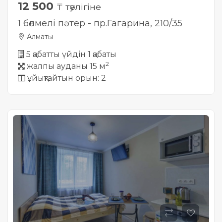
12 500
₸ тәулігіне
1 бөлмелі пәтер - пр.Гагарина, 210/35
Алматы
5 қабатты үйдін 1 қабаты
2
жалпы ауданы 15 м
ұйықтайтын орын: 2