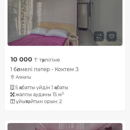
10 000
₸ тәулігіне
1 бөлмелі пәтер - Коктем 3
Алматы
5 қабатты үйдін 1 қабаты
2
жалпы ауданы 15 м
ұйықтайтын орын: 2