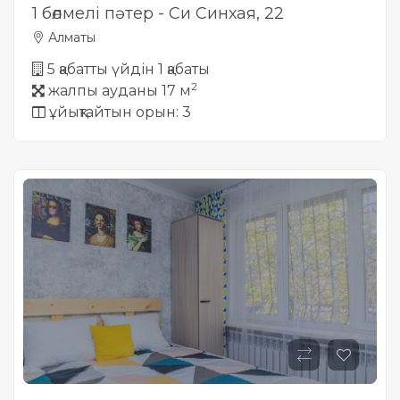
1 бөлмелі пәтер - Си Синхая, 22
Алматы
5 қабатты үйдін 1 қабаты
2
жалпы ауданы 17 м
ұйықтайтын орын: 3