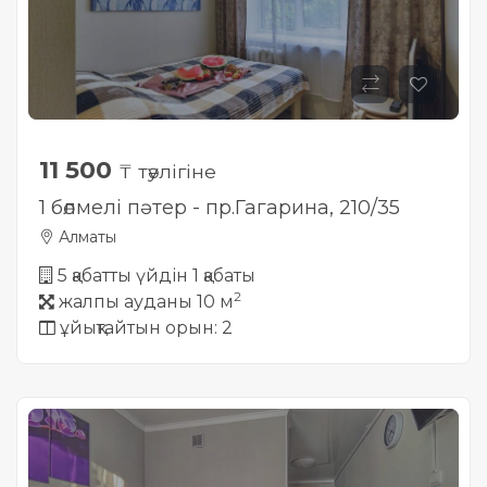
11 500
₸ тәулігіне
1 бөлмелі пәтер - пр.Гагарина, 210/35
Алматы
5 қабатты үйдін 1 қабаты
2
жалпы ауданы 10 м
ұйықтайтын орын: 2