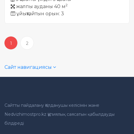
2
жалпы ауданы 40 м
ұйықтайтын орын: 3
1
2
Сайт навигациясы
Сайтты пайдалану Қолданушы келісімін және
Nedvizhimostpro.kz Құпиялық саясатын қабылдауды
білдіреді