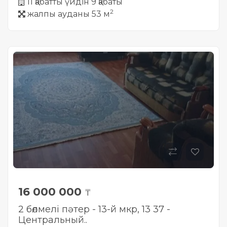
11 қабатты үйдін 9 қабаты
2
жалпы ауданы 53 м
16 000 000
₸
2 бөлмелі пәтер - 13-й мкр, 13 37 -
Центральный..