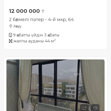
12 000 000
₸
2 бөлмелі пәтер - 4-й мкр, 64
Ақтау
9 қабатты үйдін 3 қабаты
2
жалпы ауданы 44 м