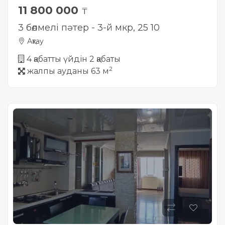
11 800 000
₸
3 бөлмелі пәтер - 3-й мкр, 25 10
Ақтау
4 қабатты үйдін 2 қабаты
2
жалпы ауданы 63 м