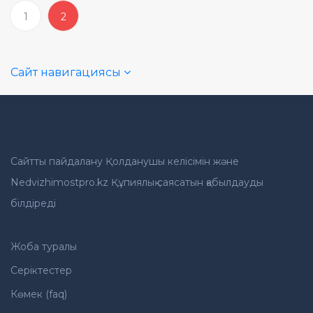
1
2
Сайт навигациясы
Сайтты пайдалану Қолданушы келісімін және
Nedvizhimostpro.kz Құпиялық саясатын қабылдауды
білдіреді
Жоба туралы
Серіктестер
Көмек (faq)