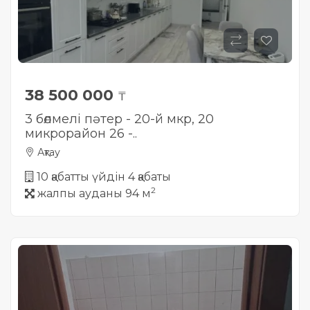
38 500 000
₸
3 бөлмелі пәтер - 20-й мкр, 20
микрорайон 26 -..
Ақтау
10 қабатты үйдін 4 қабаты
2
жалпы ауданы 94 м