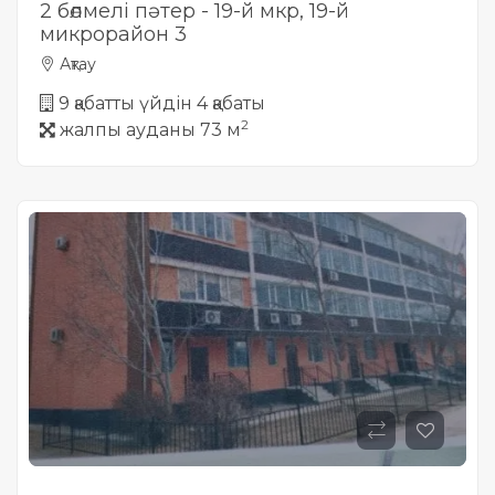
2 бөлмелі пәтер - 19-й мкр, 19-й
микрорайон 3
Ақтау
9 қабатты үйдін 4 қабаты
2
жалпы ауданы 73 м