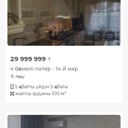
29 999 999
₸
4 бөлмелі пәтер - 14-й мкр
Ақтау
5 қабатты үйдін 5 қабаты
2
жалпы ауданы 100 м