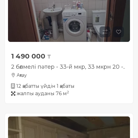
1 490 000
₸
2 бөлмелі пәтер - 33-й мкр, 33 мкрн 20 -..
Ақтау
12 қабатты үйдін 1 қабаты
2
жалпы ауданы 76 м