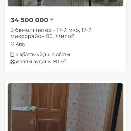
34 500 000
₸
3 бөлмелі пәтер - 17-й мкр, 17-й
микрорайон 86, Жилой..
Ақтау
4 қабатты үйдін 4 қабаты
2
жалпы ауданы 90 м