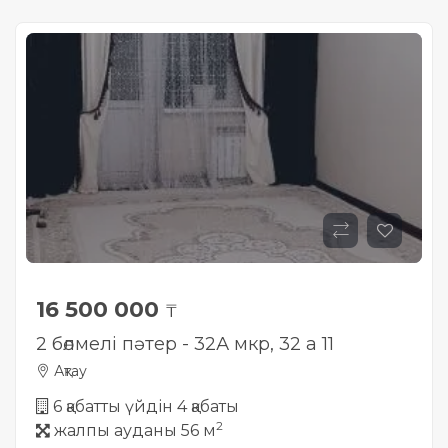
16 500 000
₸
2 бөлмелі пәтер - 32А мкр, 32 а 11
Ақтау
6 қабатты үйдін 4 қабаты
2
жалпы ауданы 56 м