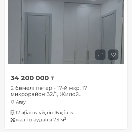
34 200 000
₸
2 бөлмелі пәтер - 17-й мкр, 17
микрорайон 32/1, Жилой..
Ақтау
17 қабатты үйдін 16 қабаты
2
жалпы ауданы 73 м