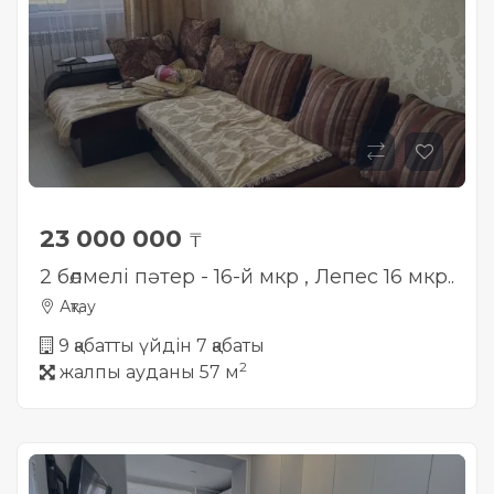
Жылжымайтын мүлік
объектісінің орналасқан
жері дұрыс анықталмай ма?
23 000 000
₸
2 бөлмелі пәтер - 16-й мкр , Лепес 16 мкр..
Ақтау
9 қабатты үйдін 7 қабаты
2
жалпы ауданы 57 м