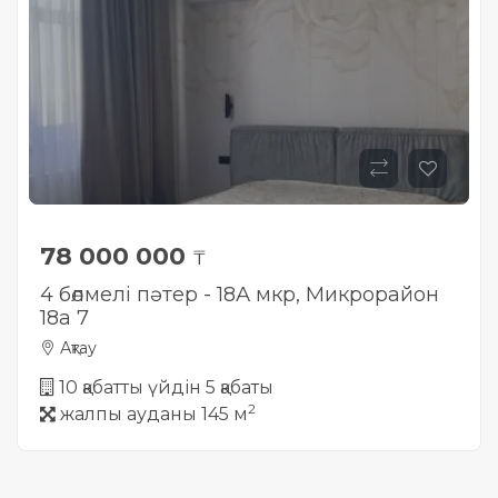
78 000 000
₸
4 бөлмелі пәтер - 18А мкр, Микрорайон
18а 7
Ақтау
10 қабатты үйдін 5 қабаты
2
жалпы ауданы 145 м