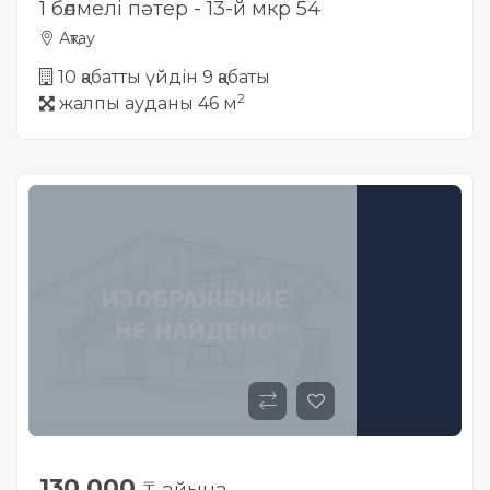
1 бөлмелі пәтер - 13-й мкр 54
Ақтау
10 қабатты үйдін 9 қабаты
2
жалпы ауданы 46 м
130 000
₸ айына