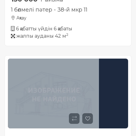
1 бөлмелі пәтер - 38-й мкр 11
Ақтау
6 қабатты үйдін 6 қабаты
2
жалпы ауданы 42 м