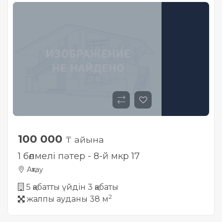
Жылжымайтын мүлік
объектісінің орналасқан
жері дұрыс анықталмай ма?
100 000
₸ айына
1 бөлмелі пәтер - 8-й мкр 17
Ақтау
5 қабатты үйдін 3 қабаты
2
жалпы ауданы 38 м