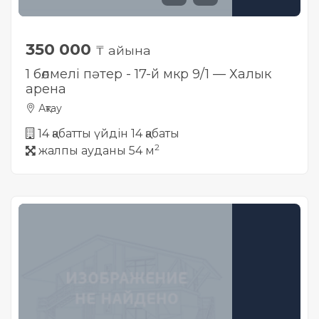
350 000
₸ айына
1 бөлмелі пәтер - 17-й мкр 9/1 — Халык
арена
Ақтау
14 қабатты үйдін 14 қабаты
2
жалпы ауданы 54 м