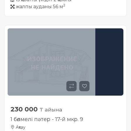
2
жалпы ауданы 56 м
230 000
₸ айына
1 бөлмелі пәтер - 17-й мкр. 9
Ақтау