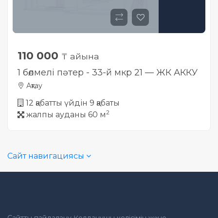
110 000
₸ айына
1 бөлмелі пәтер - 33-й мкр 21 — ЖК АККУ
Ақтау
12 қабатты үйдін 9 қабаты
2
жалпы ауданы 60 м
Сайт навигациясы