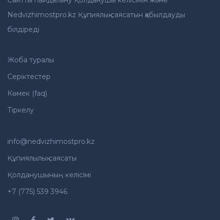
Сайтты пайдалану Қолданушы келісімін және
Nedvizhimostpro.kz Құпиялық саясатын қабылдауды
білдіреді
Жоба туралы
Серіктестер
Көмек (faq)
Тіркелу
info@nedvizhimostpro.kz
Құпиялылық саясаты
Қолданушының келісімі
+7 (775) 539 3946