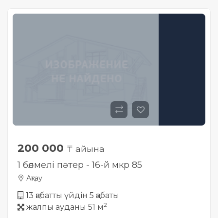
200 000
₸ айына
1 бөлмелі пәтер - 16-й мкр 85
Ақтау
13 қабатты үйдін 5 қабаты
2
жалпы ауданы 51 м