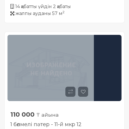
14 қабатты үйдін 2 қабаты
2
жалпы ауданы 57 м
110 000
₸ айына
1 бөлмелі пәтер - 11-й мкр 12