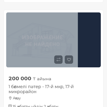
200 000
₸ айына
1 бөлмелі пәтер - 17-й мкр, ​17-й
микрорайон
Ақтау
15 қабатты үйдін 2 қабаты