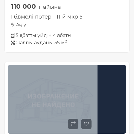
110 000
₸ айына
1 бөлмелі пәтер - 11-й мкр 5
Ақтау
5 қабатты үйдін 4 қабаты
2
жалпы ауданы 35 м