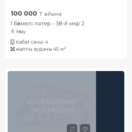
100 000
₸ айына
1 бөлмелі пәтер - 38-й мкр 2
Ақтау
Қабат саны: 4
2
жалпы ауданы 45 м