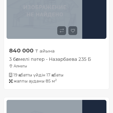
840 000
₸ айына
3 бөлмелі пәтер - Назарбаева 235 Б
Алматы
19 қабатты үйдін 17 қабаты
2
жалпы ауданы 85 м