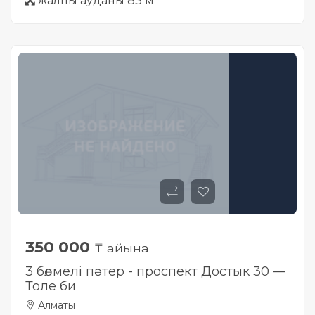
жалпы ауданы 83 м
350 000
₸ айына
3 бөлмелі пәтер - проспект Достык 30 —
Толе би
Алматы