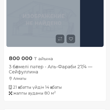
Жылжымайтын мүлік
объектісінің орналасқан
жері дұрыс анықталмай ма?
800 000
₸ айына
3 бөлмелі пәтер - Аль-Фараби 27/4 —
Сейфуллина
Алматы
21 қабатты үйдін 14 қабаты
2
жалпы ауданы 80 м