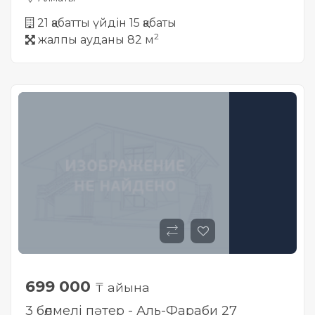
21 қабатты үйдін 15 қабаты
2
жалпы ауданы 82 м
699 000
₸ айына
3 бөлмелі пәтер - Аль-Фараби 27