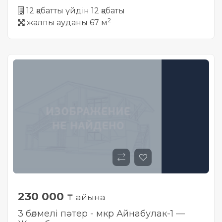
12 қабатты үйдін 12 қабаты
2
жалпы ауданы 67 м
230 000
₸ айына
3 бөлмелі пәтер - мкр Айнабулак-1 —