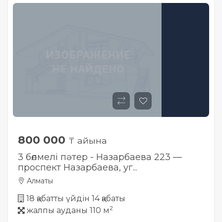
800 000
₸ айына
3 бөлмелі пәтер - Назарбаева 223 —
проспект Назарбаева, уг...
Алматы
18 қабатты үйдін 14 қабаты
2
жалпы ауданы 110 м