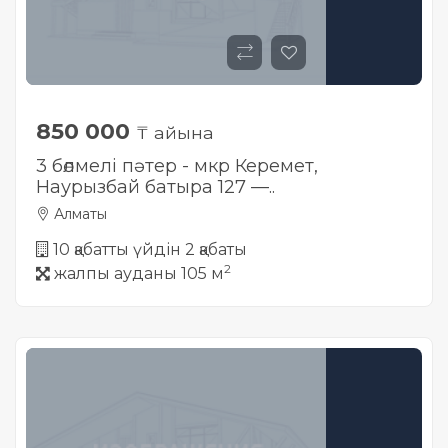
850 000
₸ айына
3 бөлмелі пәтер - мкр Керемет,
Наурызбай батыра 127 —..
Алматы
10 қабатты үйдін 2 қабаты
2
жалпы ауданы 105 м