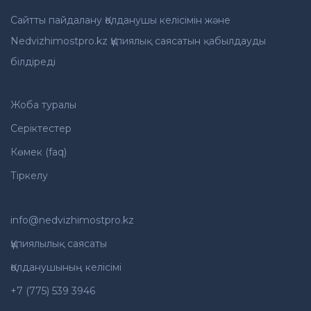
Сайтты пайдалану Қолданушы келісімін және
Nedvizhimostpro.kz Құпиялық саясатын қабылдауды
білдіреді
Жоба туралы
Серіктестер
Көмек (faq)
Тіркелу
info@nedvizhimostpro.kz
Құпиялылық саясаты
Қолданушының келісімі
+7 (775) 539 3946