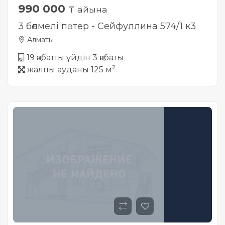
990 000
₸ айына
3 бөлмелі пәтер - Сейфуллина 574/1 к3
Алматы
19 қабатты үйдін 3 қабаты
2
жалпы ауданы 125 м