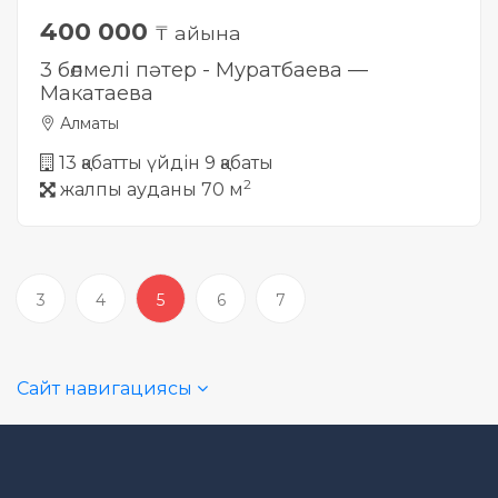
400 000
₸ айына
3 бөлмелі пәтер - Муратбаева —
Макатаева
Алматы
13 қабатты үйдін 9 қабаты
2
жалпы ауданы 70 м
3
4
5
6
7
Сайт навигациясы