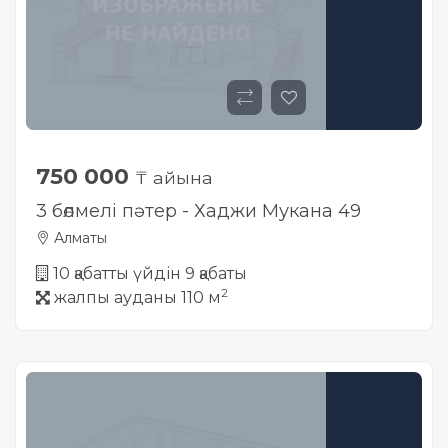
750 000
₸ айына
3 бөлмелі пәтер - Хаджи Мукана 49
Алматы
10 қабатты үйдін 9 қабаты
2
жалпы ауданы 110 м