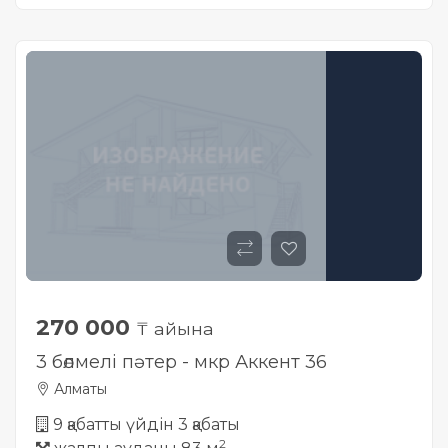
270 000
₸ айына
3 бөлмелі пәтер - мкр Аккент 36
Алматы
9 қабатты үйдін 3 қабаты
2