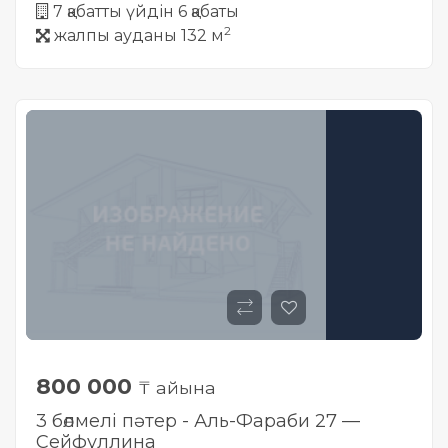
7 қабатты үйдін 6 қабаты
2
жалпы ауданы 132 м
800 000
₸ айына
3 бөлмелі пәтер - Аль-Фараби 27 —
Сейфуллина