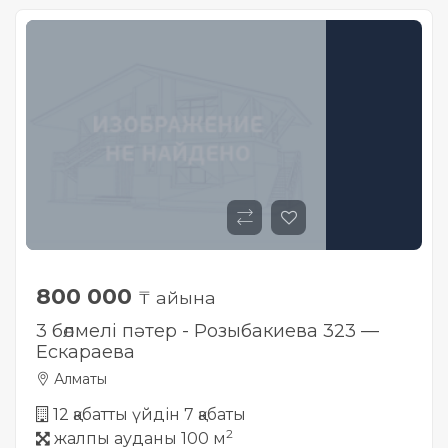
800 000
₸ айына
3 бөлмелі пәтер - Розыбакиева 323 —
Ескараева
Алматы
12 қабатты үйдін 7 қабаты
2
жалпы ауданы 100 м