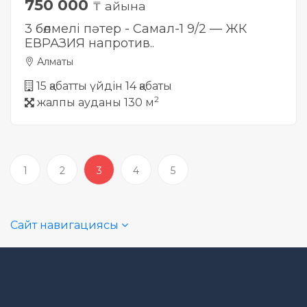
750 000
₸ айына
3 бөлмелі пәтер - Самал-1 9/2 — ЖК
ЕВРАЗИЯ напротив..
Алматы
15 қабатты үйдін 14 қабаты
2
жалпы ауданы 130 м
1
2
3
4
5
Сайт навигациясы