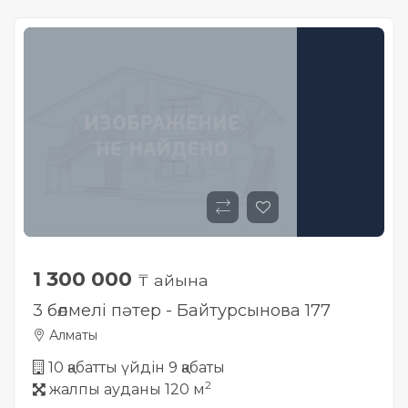
1 300 000
₸ айына
3 бөлмелі пәтер - Байтурсынова 177
Алматы
10 қабатты үйдін 9 қабаты
2
жалпы ауданы 120 м