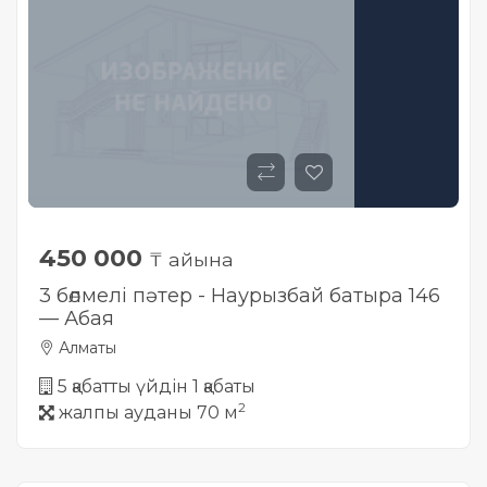
Жылжымайтын мүлік
объектісінің орналасқан
жері дұрыс анықталмай ма?
450 000
₸ айына
3 бөлмелі пәтер - Наурызбай батыра 146
— Абая
Алматы
5 қабатты үйдін 1 қабаты
2
жалпы ауданы 70 м