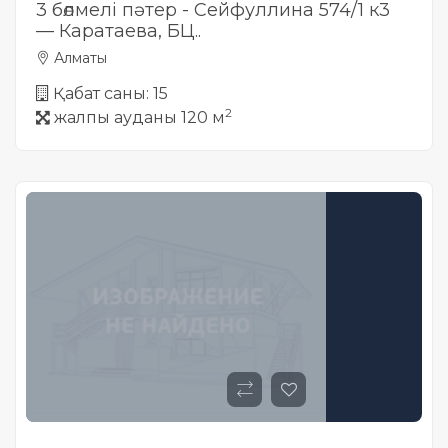
3 бөлмелі пәтер - Сейфуллина 574/1 к3
— Каратаева, БЦ..
Алматы
Қабат саны: 15
2
жалпы ауданы 120 м