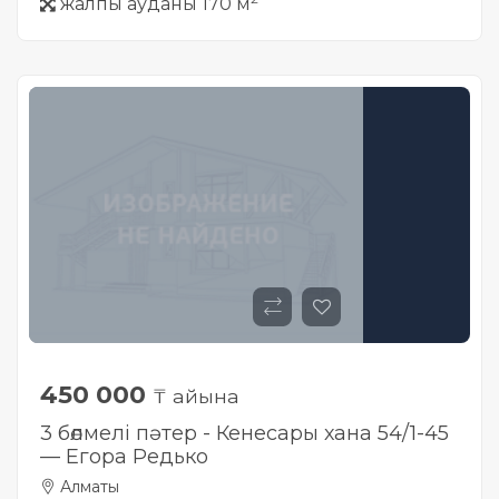
жалпы ауданы 170 м
450 000
₸ айына
3 бөлмелі пәтер - Кенесары хана 54/1-45
— Егора Редько
Алматы