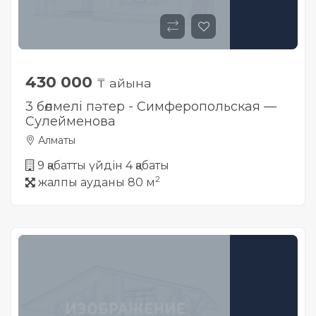
430 000
₸ айына
3 бөлмелі пәтер - Симферопольская —
Cулейменова
Алматы
9 қабатты үйдін 4 қабаты
2
жалпы ауданы 80 м