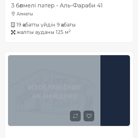
3 бөлмелі пәтер - Аль-Фараби 41
Алматы
19 қабатты үйдін 9 қабаты
2
жалпы ауданы 125 м