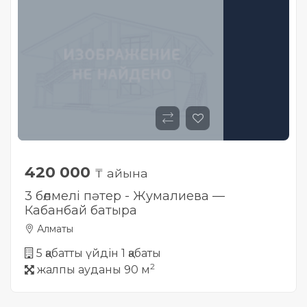
420 000
₸ айына
3 бөлмелі пәтер - Жумалиева —
Кабанбай батыра
Алматы
5 қабатты үйдін 1 қабаты
2
жалпы ауданы 90 м