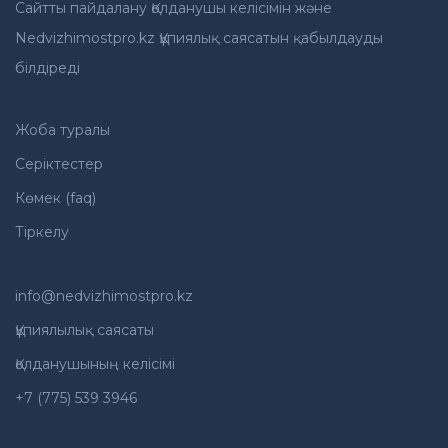
Сайтты пайдалану Қолданушы келісімін және
Nedvizhimostpro.kz Құпиялық саясатын қабылдауды
білдіреді
Жоба туралы
Серіктестер
Көмек (faq)
Тіркелу
info@nedvizhimostpro.kz
Құпиялылық саясаты
Қолданушының келісімі
+7 (775) 539 3946