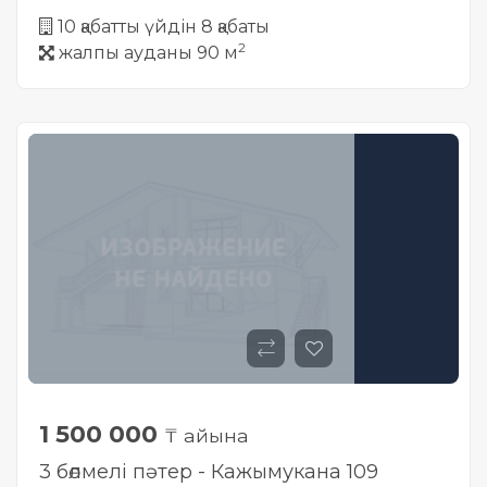
10 қабатты үйдін 8 қабаты
2
жалпы ауданы 90 м
1 500 000
₸ айына
3 бөлмелі пәтер - Кажымукана 109