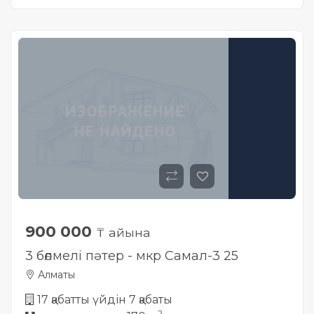
900 000
₸ айына
3 бөлмелі пәтер - мкр Самал-3 25
Алматы
17 қабатты үйдін 7 қабаты
2