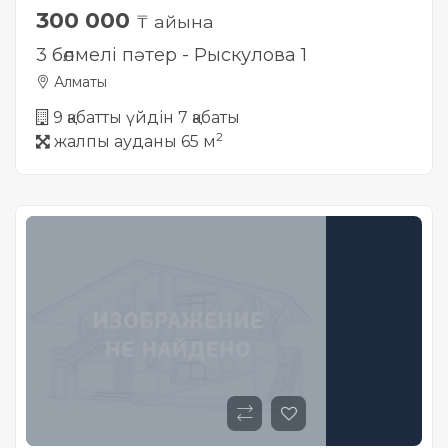
300 000
₸ айына
3 бөлмелі пәтер - Рыскулова 1
Алматы
9 қабатты үйдін 7 қабаты
2
жалпы ауданы 65 м