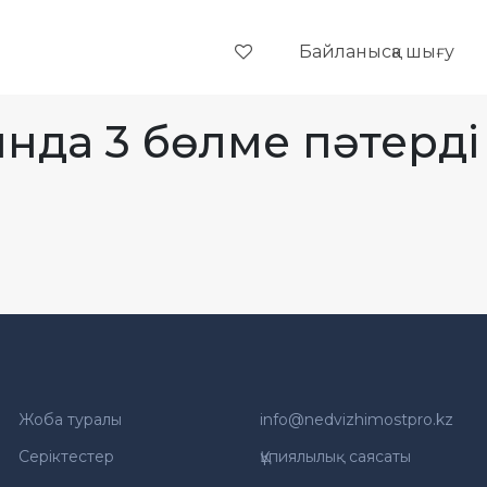
Байланысқа шығу
нда 3 бөлме пәтерді 
Жоба туралы
info@nedvizhimostpro.kz
Серіктестер
Құпиялылық саясаты