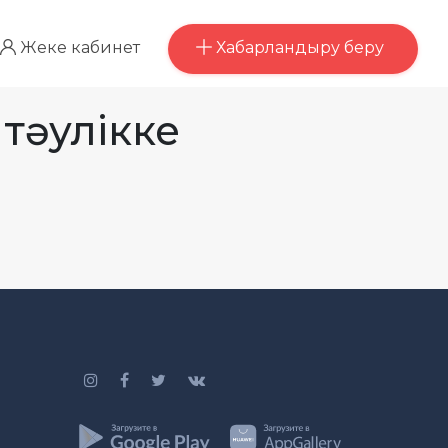
Хабарландыру беру
Жеке кабинет
тәулікке