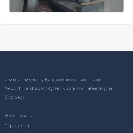
Сайтты пайдалану Қолданушы келісімін және
Nedvizhimostpro.kz Құпиялық саясатын қабылдауды
білдіреді
Жоба туралы
Серіктестер