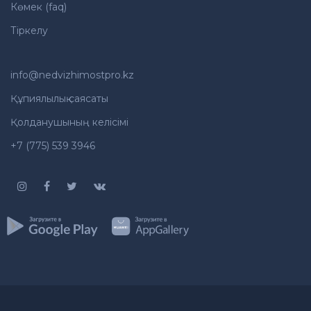
Көмек (faq)
Тіркелу
info@nedvizhimostpro.kz
Құпиялылық саясаты
Қолданушының келісімі
+7 (775) 539 3946