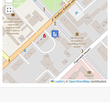
Leaflet
|
©
OpenStreetMap
contributors