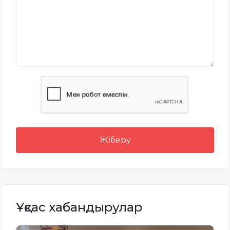
Жіберу
Ұқсас хабандырулар