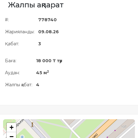
Жалпы ақпарат
Жылжымайтын мүлік
объектісінің орналасқан
#:
778740
жері дұрыс анықталмай ма?
Жарияланды:
09.08.26
Қабат:
3
Баға:
18 000 ₸ тәу
2
Аудан:
45 м
Жалпы қабат:
4
+
−