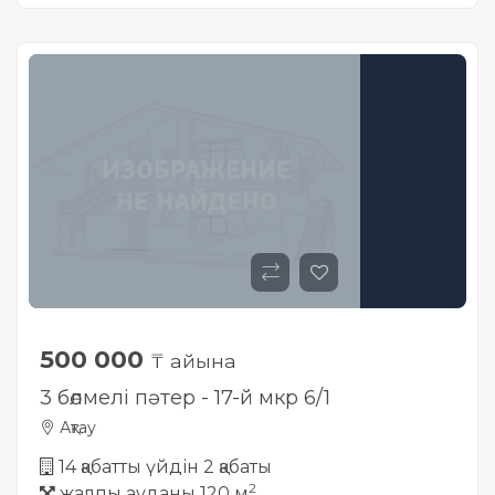
500 000
₸ айына
3 бөлмелі пәтер - 17-й мкр 6/1
Ақтау
14 қабатты үйдін 2 қабаты
2
жалпы ауданы 120 м