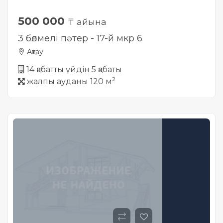
500 000
₸ айына
3 бөлмелі пәтер - 17-й мкр 6
Ақтау
14 қабатты үйдін 5 қабаты
2
жалпы ауданы 120 м