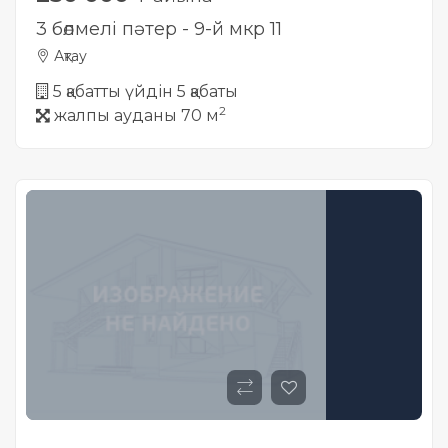
3 бөлмелі пәтер - 9-й мкр 11
Ақтау
5 қабатты үйдін 5 қабаты
2
жалпы ауданы 70 м