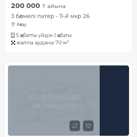
200 000
₸ айына
3 бөлмелі пәтер - 11-й мкр 26
Ақтау
5 қабатты үйдін 1 қабаты
2
жалпы ауданы 70 м