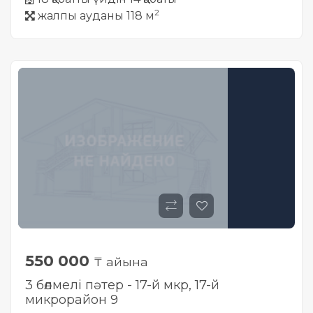
2
жалпы ауданы 118 м
550 000
₸ айына
3 бөлмелі пәтер - 17-й мкр, ​17-й
микрорайон 9