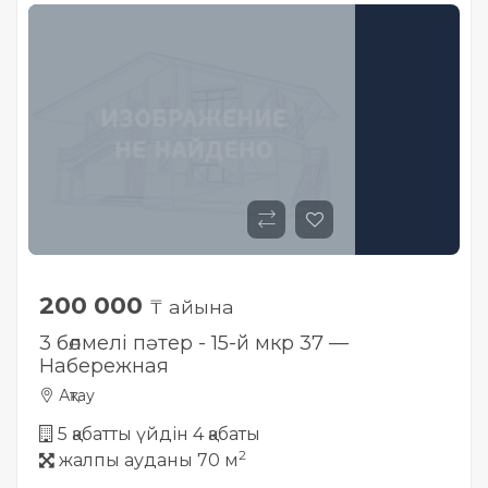
Жылжымайтын мүлік
объектісінің орналасқан
жері дұрыс анықталмай ма?
200 000
₸ айына
3 бөлмелі пәтер - 15-й мкр 37 —
Набережная
Ақтау
5 қабатты үйдін 4 қабаты
2
жалпы ауданы 70 м