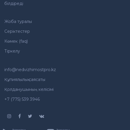
білдіреді
Жоба туралы
Серіктестер
Көмек (faq)
Тіркелу
info@nedvizhimostpro.kz
Құпиялылық саясаты
Қолданушының келісімі
+7 (775) 539 3946