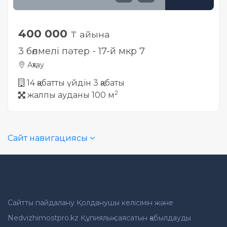
400 000
₸ айына
3 бөлмелі пәтер - 17-й мкр 7
Ақтау
14 қабатты үйдін 3 қабаты
2
жалпы ауданы 100 м
Сайт навигациясы
Сайтты пайдалану Қолданушы келісімін және
Nedvizhimostpro.kz Құпиялық саясатын қабылдауды