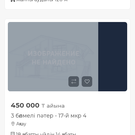
450 000
₸ айына
3 бөлмелі пәтер - 17-й мкр 4
Ақтау
18 қабатты үйдін 14 қабаты