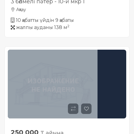
3 бөлмелі пәтер - 10-й мкр 1
Ақтау
10 қабатты үйдін 9 қабаты
2
жалпы ауданы 138 м
250 000
₸ айына